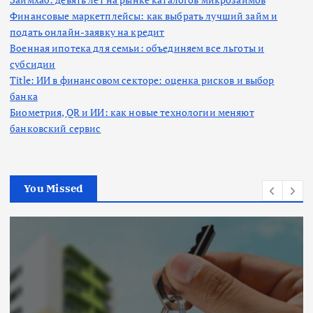
Финансовые маркетплейсы: как выбрать лучший займ и
подать онлайн-заявку на кредит
Военная ипотека для семьи: объединяем все льготы и
субсидии
Title: ИИ в финансовом секторе: оценка рисков и выбор
банка
Биометрия, QR и ИИ: как новые технологии меняют
банковский сервис
You Missed