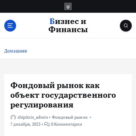
П
е
р
Бизнес и
е
Финансы
й
т
и
Домашняя
к
с
о
д
е
Фондовый рынок как
р
объект государственного
ж
и
регулирования
м
о
shipitsin_admin
Фондовый рынок
м
7 декабря, 2023
0 Комментарии
у