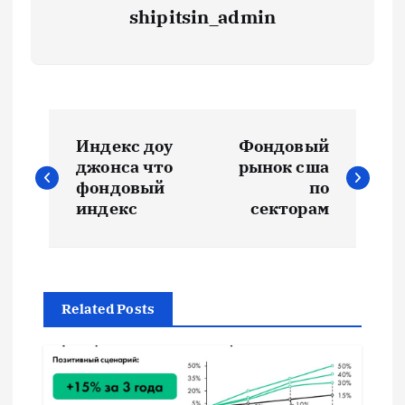
shipitsin_admin
Н
Индекс доу
Фондовый
а
джонса что
рынок сша
фондовый
по
в
индекс
секторам
и
г
Related Posts
а
ц