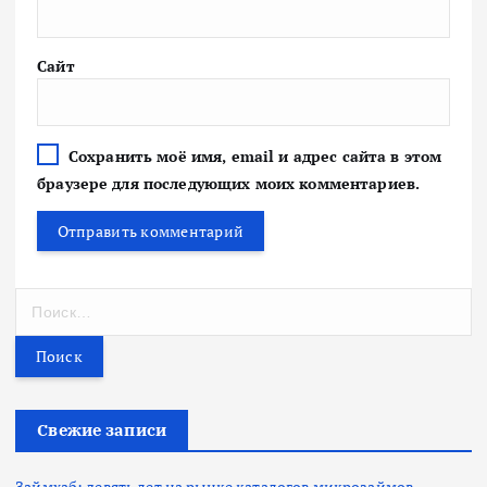
Сайт
Сохранить моё имя, email и адрес сайта в этом
браузере для последующих моих комментариев.
Н
а
й
т
и
:
Свежие записи
Займхаб: девять лет на рынке каталогов микрозаймов