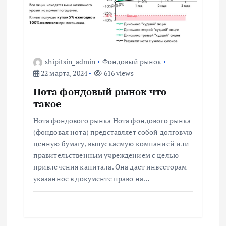
и
я
п
shipitsin_admin
Фондовый рынок
22 марта, 2024
616 views
о
Нота фондовый рынок что
такое
з
Нота фондового рынка Нота фондового рынка
(фондовая нота) представляет собой долговую
а
ценную бумагу, выпускаемую компанией или
правительственным учреждением с целью
п
привлечения капитала. Она дает инвесторам
указанное в документе право на…
и
с