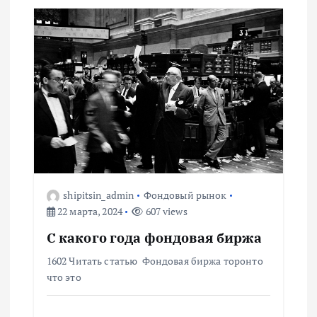
я
м
shipitsin_admin
Фондовый рынок
22 марта, 2024
607 views
С какого года фондовая биржа
1602 Читать статью Фондовая биржа торонто
что это