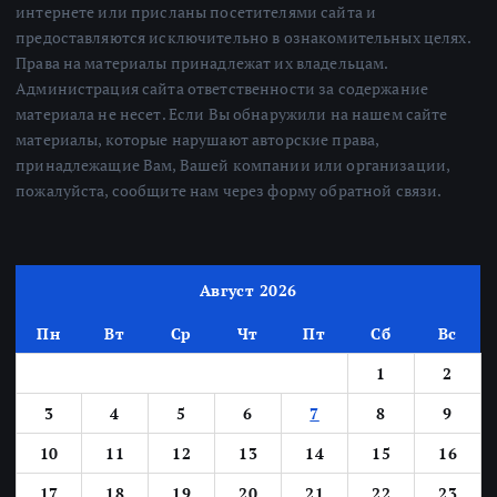
интернете или присланы посетителями сайта и
предоставляются исключительно в ознакомительных целях.
Права на материалы принадлежат их владельцам.
Администрация сайта ответственности за содержание
материала не несет. Если Вы обнаружили на нашем сайте
материалы, которые нарушают авторские права,
принадлежащие Вам, Вашей компании или организации,
пожалуйста, сообщите нам через форму обратной связи.
Август 2026
Пн
Вт
Ср
Чт
Пт
Сб
Вс
1
2
3
4
5
6
7
8
9
10
11
12
13
14
15
16
17
18
19
20
21
22
23