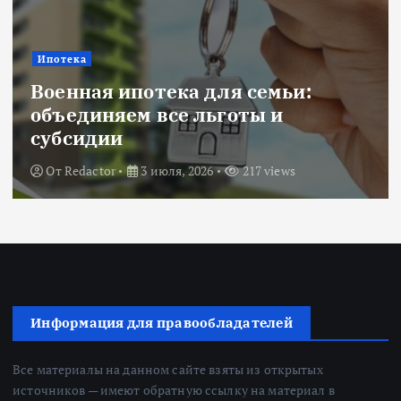
Ипотека
Военная ипотека для семьи:
объединяем все льготы и
субсидии
От
Redactor
3 июля, 2026
217 views
Информация для правообладателей
Все материалы на данном сайте взяты из открытых
источников — имеют обратную ссылку на материал в