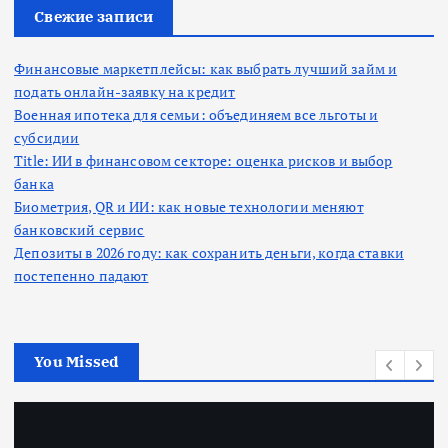
:
Свежие записи
Финансовые маркетплейсы: как выбрать лучший займ и
подать онлайн-заявку на кредит
Военная ипотека для семьи: объединяем все льготы и
субсидии
Title: ИИ в финансовом секторе: оценка рисков и выбор
банка
Биометрия, QR и ИИ: как новые технологии меняют
банковский сервис
Депозиты в 2026 году: как сохранить деньги, когда ставки
постепенно падают
You Missed