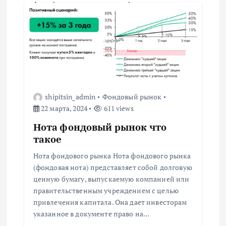
ц
и
я
п
shipitsin_admin
Фондовый рынок
о
22 марта, 2024
611 views
з
Нота фондовый рынок что
такое
а
Нота фондового рынка Нота фондового рынка
(фондовая нота) представляет собой долговую
п
ценную бумагу, выпускаемую компанией или
правительственным учреждением с целью
и
привлечения капитала. Она дает инвесторам
указанное в документе право на…