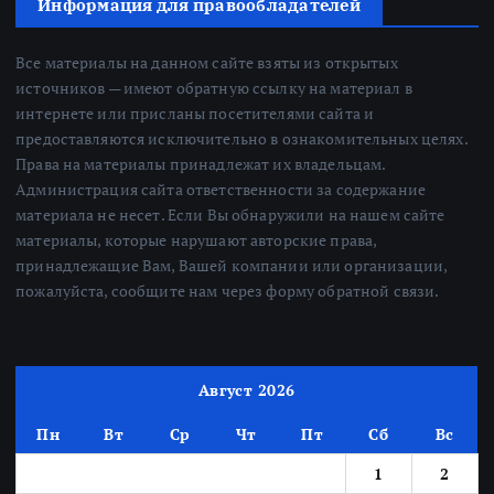
Информация для правообладателей
Все материалы на данном сайте взяты из открытых
источников — имеют обратную ссылку на материал в
интернете или присланы посетителями сайта и
предоставляются исключительно в ознакомительных целях.
Права на материалы принадлежат их владельцам.
Администрация сайта ответственности за содержание
материала не несет. Если Вы обнаружили на нашем сайте
материалы, которые нарушают авторские права,
принадлежащие Вам, Вашей компании или организации,
пожалуйста, сообщите нам через форму обратной связи.
Август 2026
Пн
Вт
Ср
Чт
Пт
Сб
Вс
1
2