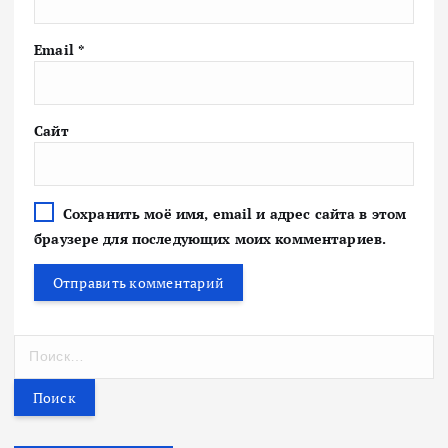
Email
*
Сайт
Сохранить моё имя, email и адрес сайта в этом
браузере для последующих моих комментариев.
Н
а
й
т
и