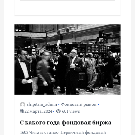
с
я
м
shipitsin_admin
Фондовый рынок
22 марта, 2024
601 views
С какого года фондовая биржа
1602 Читать статью Первичный фондовый