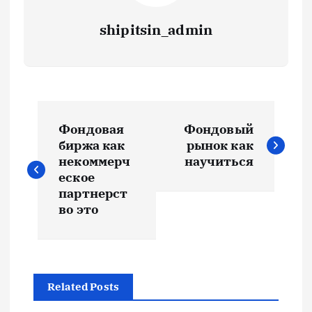
shipitsin_admin
Н
Фондовая
Фондовый
а
биржа как
рынок как
некоммерч
научиться
в
еское
партнерст
и
во это
г
а
Related Posts