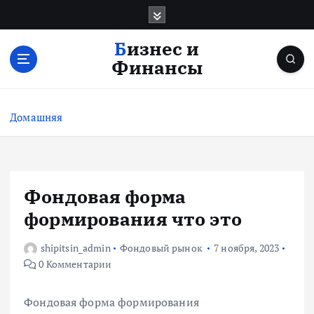
П
е
р
Бизнес и
е
Финансы
й
т
и
Домашняя
к
с
о
д
е
Фондовая форма
р
формирования что это
ж
и
shipitsin_admin
Фондовый рынок
7 ноября, 2023
м
0 Комментарии
о
м
у
Фондовая форма формирования