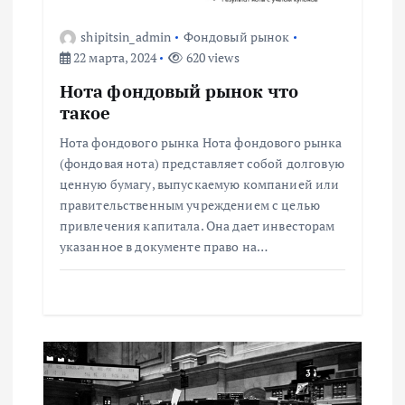
п
shipitsin_admin
Фондовый рынок
о
22 марта, 2024
620 views
з
Нота фондовый рынок что
такое
а
Нота фондового рынка Нота фондового рынка
(фондовая нота) представляет собой долговую
п
ценную бумагу, выпускаемую компанией или
правительственным учреждением с целью
и
привлечения капитала. Она дает инвесторам
указанное в документе право на…
с
я
м