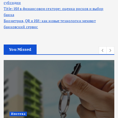
субсидии
Title: ИИ в финансовом секторе: оценка рисков и выбор
банка
Биометрия, QR и ИИ: как новые технологии меняют
банковский сервис
You Missed
Ипотека