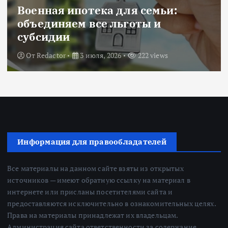
Военная ипотека для семьи:
объединяем все льготы и
субсидии
От
Redactor
3 июля, 2026
222 views
Информация для правообладателей
Все материалы на данном сайте взяты из открытых
источников — имеют обратную ссылку на материал в
интернете или присланы посетителями сайта и
предоставляются исключительно в ознакомительных целях.
Права на материалы принадлежат их владельцам.
Администрация сайта ответственности за содержание