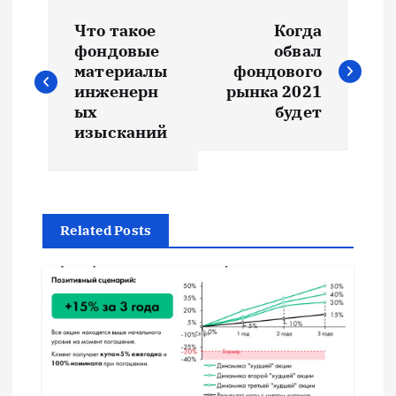
Н
Что такое
Когда
а
фондовые
обвал
материалы
фондового
в
инженерн
рынка 2021
ых
будет
и
изысканий
г
а
Related Posts
ц
и
я