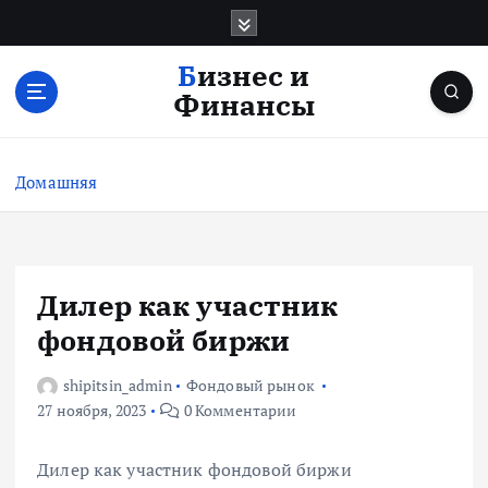
П
е
р
Бизнес и
е
Финансы
й
т
и
Домашняя
к
с
о
д
е
Дилер как участник
р
фондовой биржи
ж
и
shipitsin_admin
Фондовый рынок
м
27 ноября, 2023
0 Комментарии
о
м
у
Дилер как участник фондовой биржи