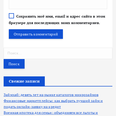
Сохранить моё имя, email и адрес сайта в этом
браузере для последующих моих комментариев.
Н
а
й
т
и
:
Свежие записи
Займхаб: девять лет на рынке каталогов микрозаймов
Финансовые маркетплейсы: как выбрать лучший займ и
подать онлайн-заявку на кредит
Военная ипотека для семьи: объединяем все льготы и