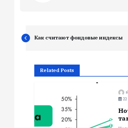
Н
Как считают фондовые индексы
а
в
Related Posts
и
г
s
22 
а
Но
та