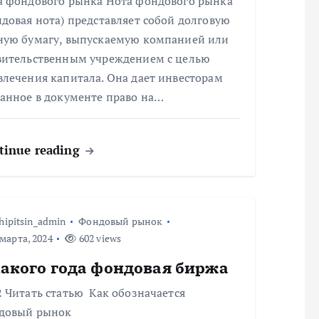
а фондового рынка Нота фондового рынка
довая нота) представляет собой долговую
ную бумагу, выпускаемую компанией или
вительственным учреждением с целью
влечения капитала. Она дает инвесторам
занное в документе право на…
tinue reading
hipitsin_admin
Фондовый рынок
марта, 2024
602 views
какого года фондовая биржа
 Читать статью Как обозначается
довый рынок