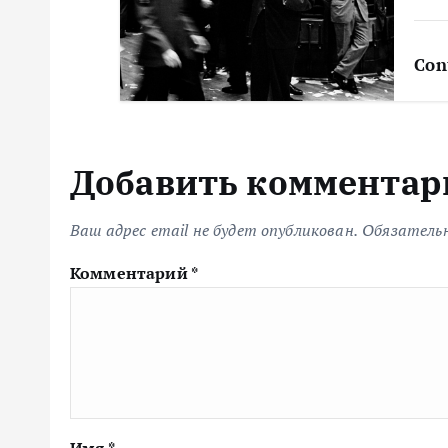
и
с
Con
я
м
Добавить комментар
Ваш адрес email не будет опубликован.
Обязатель
Комментарий
*