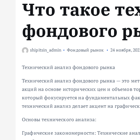
Что такое те
м
у
фондового р
shipitsin_admin
Фондовый рынок
24 ноября, 202
Технический анализ фондового рынка
Технический анализ фондового рынка — это ме
акций на основе исторических цен и объемов то
который фокусируется на фундаментальных факт
технический анализ делает акцент на графичес
Основы технического анализа:
Графические закономерности: Технические ана