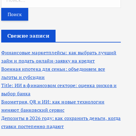
а
й
т
и
Свежие записи
:
Финансовые маркетплейсы: как выбрать лучший
займ и подать онлайн-заявку на кредит
Военная ипотека для семьи: объединяем все
льготы и субсидии
Title: ИИ в финансовом секторе: оценка рисков и
выбор банка
Биометрия, QR и ИИ: как новые технологии
меняют банковский сервис
Депозиты в 2026 году: как сохранить деньги, когда
ставки постепенно падают