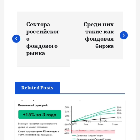
Н
Сектора
Среди них
а
российског
такие как
о
фондовая
в
фондового
биржа
рынка
и
г
Related Posts
а
ц
и