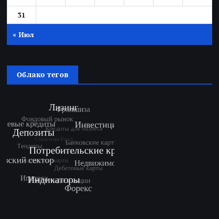
31
« Июл
Облако тегов