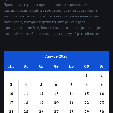
Права на материалы принадлежат их владельцам.
Администрация сайта ответственности за содержание
материала не несет. Если Вы обнаружили на нашем сайте
материалы, которые нарушают авторские права,
принадлежащие Вам, Вашей компании или организации,
пожалуйста, сообщите нам через форму обратной связи.
Август 2026
Пн
Вт
Ср
Чт
Пт
Сб
Вс
1
2
3
4
5
6
7
8
9
10
11
12
13
14
15
16
17
18
19
20
21
22
23
24
25
26
27
28
29
30