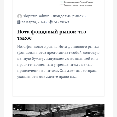
я
п
shipitsin_admin
Фондовый рынок
22 марта, 2024
612 views
о
Нота фондовый рынок что
з
такое
Нота фондового рынка Нота фондового рынка
а
(фондовая нота) представляет собой долговую
ценную бумагу, выпускаемую компанией или
п
правительственным учреждением с целью
привлечения капитала. Она дает инвесторам
и
указанное в документе право на…
с
я
м