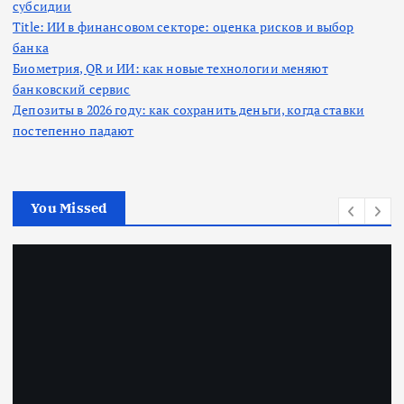
субсидии
Title: ИИ в финансовом секторе: оценка рисков и выбор
банка
Биометрия, QR и ИИ: как новые технологии меняют
банковский сервис
Депозиты в 2026 году: как сохранить деньги, когда ставки
постепенно падают
You Missed