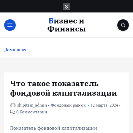
П
е
р
Бизнес и
е
Финансы
й
т
и
Домашняя
к
с
о
д
е
Что такое показатель
р
фондовой капитализации
ж
и
shipitsin_admin
Фондовый рынок
12 марта, 2024
м
0 Комментарии
о
м
у
Показатель фондовой капитализации