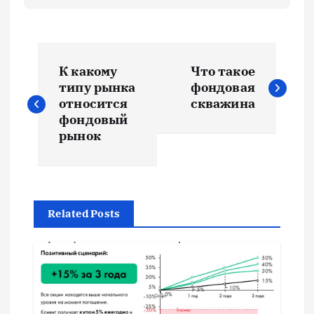
Н
К какому
Что такое
а
типу рынка
фондовая
относится
скважина
в
фондовый
рынок
и
г
Related Posts
а
ц
и