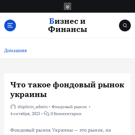
П
е
р
Бизнес и
е
Финансы
й
т
и
Домашняя
к
с
о
д
е
Что такое фондовый рынок
р
украины
ж
и
shipitsin_admin
Фондовый рынок
м
4 октября, 2023
0 Комментарии
о
м
у
Фондовый рынок Украины — это рынок, на