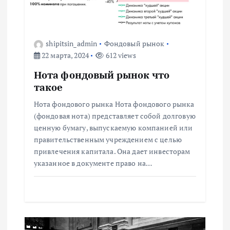
я
п
shipitsin_admin
Фондовый рынок
22 марта, 2024
612 views
о
Нота фондовый рынок что
з
такое
Нота фондового рынка Нота фондового рынка
а
(фондовая нота) представляет собой долговую
ценную бумагу, выпускаемую компанией или
п
правительственным учреждением с целью
привлечения капитала. Она дает инвесторам
и
указанное в документе право на…
с
я