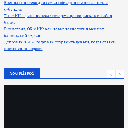
Военная ипотека для семьи: объединяем все льготы и
субсидии
Title: ИИ в финансовом секторе: оценка рисков и выбор
банка
Биометрия, QR и ИИ: как новые технологии меняют
банковский сервис
Депозиты в 2026 году: как сохранить деньги, когда ставки
постепенно падают
You Missed