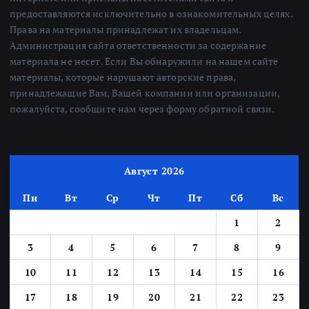
предоставляются исключительно в ознакомительных целях.
Права на материалы принадлежат их владельцам.
Администрация сайта ответственности за содержание
материала не несет. Если Вы обнаружили на нашем сайте
материалы, которые нарушают авторские права,
принадлежащие Вам, Вашей компании или организации,
пожалуйста, сообщите нам через форму обратной связи.
Август 2026
Пн
Вт
Ср
Чт
Пт
Сб
Вс
1
2
3
4
5
6
7
8
9
10
11
12
13
14
15
16
17
18
19
20
21
22
23