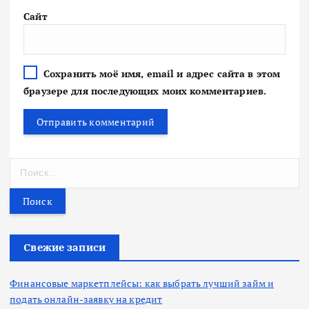
Сайт
Сохранить моё имя, email и адрес сайта в этом
браузере для последующих моих комментариев.
Н
а
й
т
и
:
Свежие записи
Финансовые маркетплейсы: как выбрать лучший займ и
подать онлайн-заявку на кредит