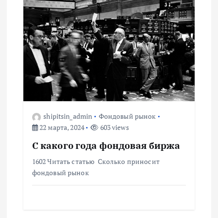
м
shipitsin_admin
Фондовый рынок
22 марта, 2024
603 views
С какого года фондовая биржа
1602 Читать статью Сколько приносит
фондовый рынок