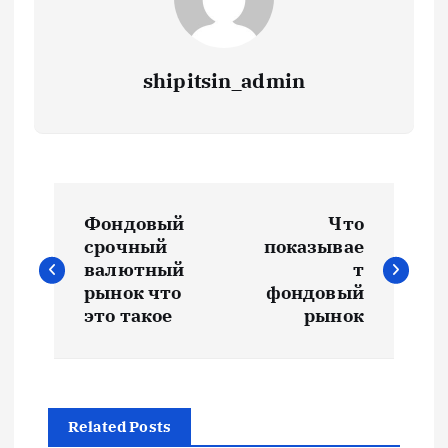
shipitsin_admin
Н
Фондовый
Что
а
срочный
показывае
валютный
т
в
рынок что
фондовый
это такое
рынок
и
г
Related Posts