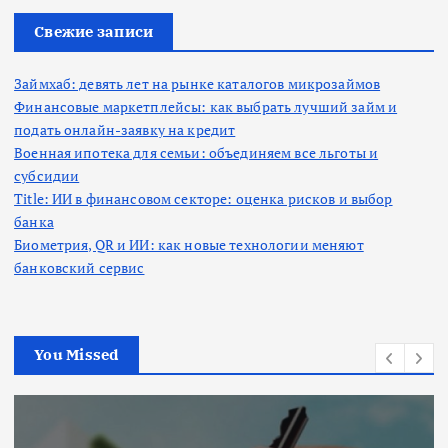
и
:
Свежие записи
Займхаб: девять лет на рынке каталогов микрозаймов
Финансовые маркетплейсы: как выбрать лучший займ и
подать онлайн-заявку на кредит
Военная ипотека для семьи: объединяем все льготы и
субсидии
Title: ИИ в финансовом секторе: оценка рисков и выбор
банка
Биометрия, QR и ИИ: как новые технологии меняют
банковский сервис
You Missed