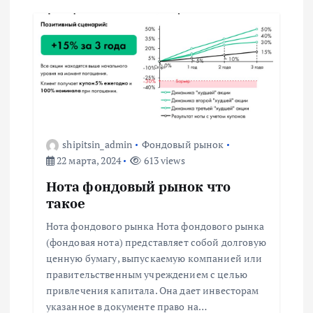
а
ц
и
я
п
shipitsin_admin
Фондовый рынок
22 марта, 2024
613 views
о
Нота фондовый рынок что
з
такое
Нота фондового рынка Нота фондового рынка
а
(фондовая нота) представляет собой долговую
ценную бумагу, выпускаемую компанией или
п
правительственным учреждением с целью
привлечения капитала. Она дает инвесторам
и
указанное в документе право на…