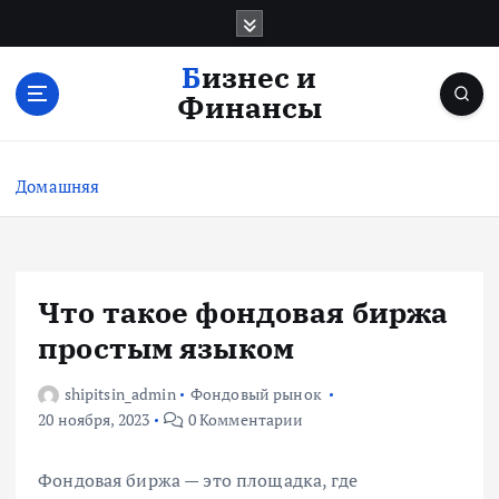
П
е
р
Бизнес и
е
Финансы
й
т
и
Домашняя
к
с
о
д
е
Что такое фондовая биржа
р
простым языком
ж
и
shipitsin_admin
Фондовый рынок
м
20 ноября, 2023
0 Комментарии
о
м
у
Фондовая биржа — это площадка, где