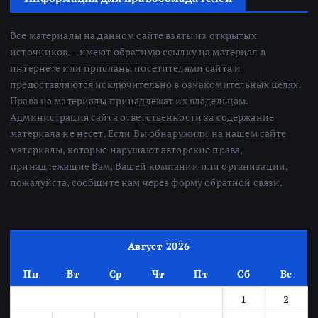
Все материалы на данном сайте взяты из открытых
источников — имеют обратную ссылку на материал в
интернете или присланы посетителями сайта и
предоставляются исключительно в ознакомительных целях.
Права на материалы принадлежат их владельцам.
Администрация сайта ответственности за содержание
материала не несет. Если Вы обнаружили на нашем сайте
материалы, которые нарушают авторские права,
принадлежащие Вам, Вашей компании или организации,
пожалуйста, сообщите нам через форму обратной связи.
Август 2026
Пн
Вт
Ср
Чт
Пт
Сб
Вс
1
2