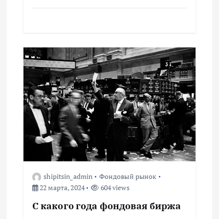
с
я
м
shipitsin_admin
Фондовый рынок
22 марта, 2024
604 views
С какого года фондовая биржа