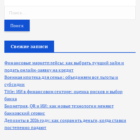
Н
а
й
т
и
:
Свежие записи
Финансовые маркетплейсы: как выбрать лучший займ и
подать онлайн-заявку на кредит
Военная ипотека для семьи: объединяем все льготы и
субсидии
Title: ИИ в финансовом секторе: оценка рисков и выбор
банка
Биометрия, QR и ИИ: как новые технологии меняют
банковский сервис
Депозиты в 2026 году: как сохранить деньги, когда ставки
постепенно падают