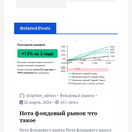
и
г
Related Posts
а
ц
и
я
п
shipitsin_admin
Фондовый рынок
22 марта, 2024
611 views
о
Нота фондовый рынок что
з
такое
Нота фондового рынка Нота фондового рынка