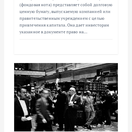
а
(фондовая нота) представляет собой долговую
ценную бумагу, выпускаемую компанией или
п
правительственным учреждением с целью
привлечения капитала. Она дает инвесторам
и
указанное в документе право на…
с
я
м