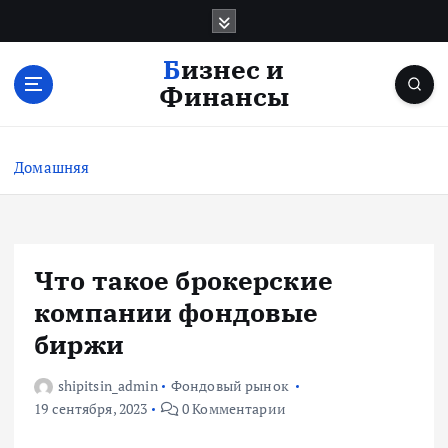
П
е
р
Бизнес и
е
Финансы
й
т
и
Домашняя
к
с
о
д
е
Что такое брокерские
р
компании фондовые
ж
и
биржи
м
о
shipitsin_admin
Фондовый рынок
м
19 сентября, 2023
0 Комментарии
у