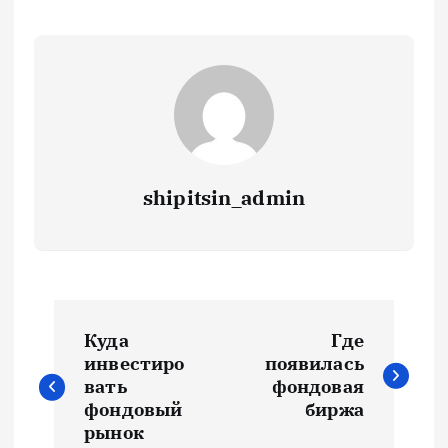
shipitsin_admin
Н
Куда
Где
а
инвестиро
появилась
вать
фондовая
в
фондовый
биржа
рынок