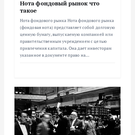
з
Нота фондовый рынок что
такое
а
Нота фондового рынка Нота фондового рынка
(фондовая нота) представляет собой долговую
п
ценную бумагу, выпускаемую компанией или
правительственным учреждением с целью
и
привлечения капитала. Она дает инвесторам
указанное в документе право на…
с
я
м