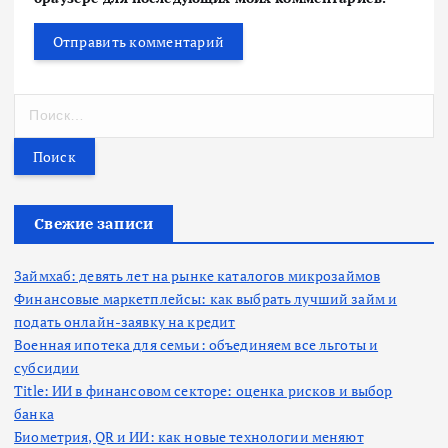
Н
а
й
т
и
:
Свежие записи
Займхаб: девять лет на рынке каталогов микрозаймов
Финансовые маркетплейсы: как выбрать лучший займ и
подать онлайн-заявку на кредит
Военная ипотека для семьи: объединяем все льготы и
субсидии
Title: ИИ в финансовом секторе: оценка рисков и выбор
банка
Биометрия, QR и ИИ: как новые технологии меняют