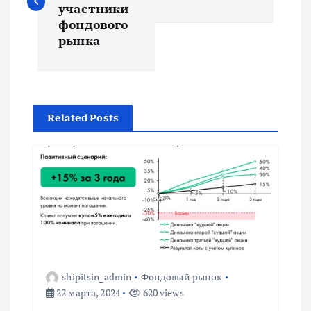
в
участники
фондового
и
рынка
г
а
Related Posts
ц
и
я
п
shipitsin_admin
Фондовый рынок
о
22 марта, 2024
620 views