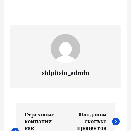
shipitsin_admin
Н
Страховые
Фондовом
а
компании
сколько
как
процентов