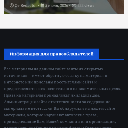
От
Redactor
3 июля, 2026
222 views
Информация для правообладателей
Все материалы на данном сайте взяты из открытых
источников — имеют обратную ссылку на материал в
интернете или присланы посетителями сайта и
предоставляются исключительно в ознакомительных целях.
Права на материалы принадлежат их владельцам.
Администрация сайта ответственности за содержание
материала не несет. Если Вы обнаружили на нашем сайте
материалы, которые нарушают авторские права,
принадлежащие Вам, Вашей компании или организации,
пожалуйста, сообщите нам через форму обратной связи.