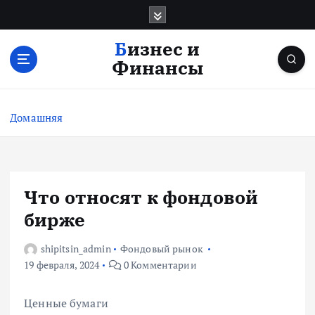
П
е
р
Бизнес и
е
Финансы
й
т
и
Домашняя
к
с
о
д
е
Что относят к фондовой
р
бирже
ж
и
shipitsin_admin
Фондовый рынок
м
19 февраля, 2024
0 Комментарии
о
м
у
Ценные бумаги