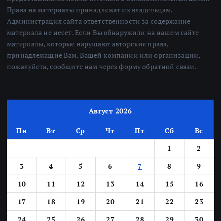
Права на материалы принадлежат их владельцам.
Администрация сайта ответственности за содержание
материала не несет. Если Вы обнаружили на нашем сайте
материалы, которые нарушают авторские права,
принадлежащие Вам, Вашей компании или организации,
пожалуйста, сообщите нам через форму обратной связи.
Август 2026
Пн
Вт
Ср
Чт
Пт
Сб
Вс
1
2
3
4
5
6
7
8
9
10
11
12
13
14
15
16
17
18
19
20
21
22
23
24
25
26
27
28
29
30