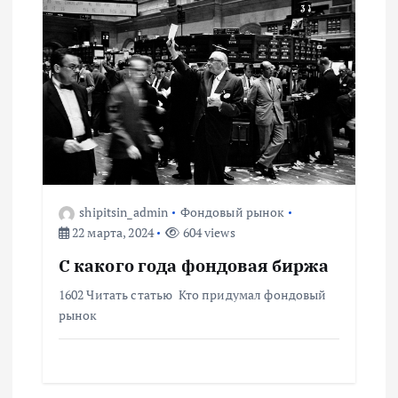
я
м
shipitsin_admin
Фондовый рынок
22 марта, 2024
604 views
С какого года фондовая биржа
1602 Читать статью Кто придумал фондовый
рынок