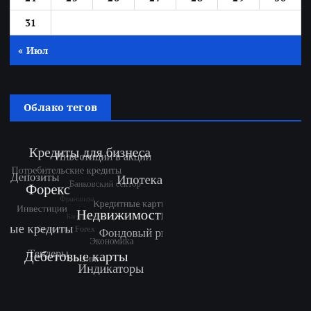
31
« Июл
Облако тегов