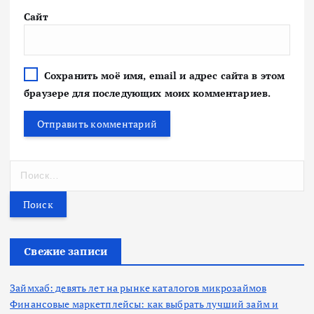
Сайт
Сохранить моё имя, email и адрес сайта в этом
браузере для последующих моих комментариев.
Н
а
й
т
и
:
Свежие записи
Займхаб: девять лет на рынке каталогов микрозаймов
Финансовые маркетплейсы: как выбрать лучший займ и