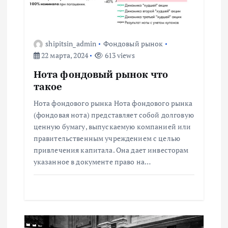
и
я
shipitsin_admin
Фондовый рынок
п
22 марта, 2024
613 views
Нота фондовый рынок что
о
такое
Нота фондового рынка Нота фондового рынка
з
(фондовая нота) представляет собой долговую
ценную бумагу, выпускаемую компанией или
а
правительственным учреждением с целью
привлечения капитала. Она дает инвесторам
п
указанное в документе право на…
и
с