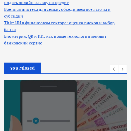
подать онлайн-заявку на кредит
Военная ипотека для семьи: объединяем все льготы и
субсидии
Title: ИИ в финансовом секторе: оценка рисков и выбор
банка
Биометрия, QR и ИИ: как новые технологии меняют
банковский сервис
You Missed