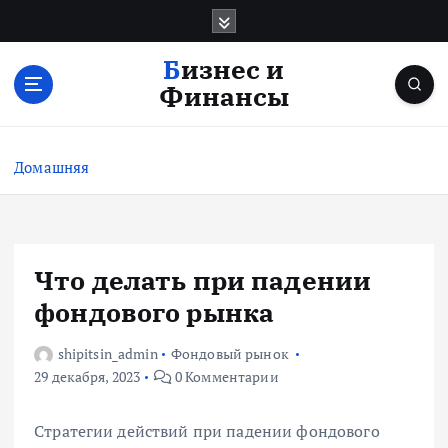
П
е
р
Бизнес и
е
Финансы
й
т
и
Домашняя
к
с
о
д
е
Что делать при падении
р
фондового рынка
ж
и
shipitsin_admin
Фондовый рынок
м
29 декабря, 2023
0 Комментарии
о
м
у
Стратегии действий при падении фондового