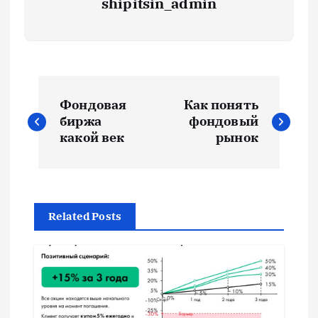
shipitsin_admin
Н
Фондовая
Как понять
а
биржа
фондовый
какой век
рынок
в
и
Related Posts
г
а
ц