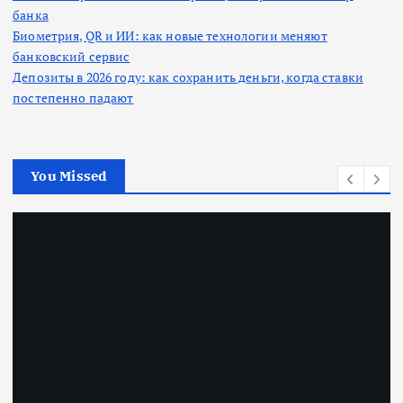
банка
Биометрия, QR и ИИ: как новые технологии меняют
банковский сервис
Депозиты в 2026 году: как сохранить деньги, когда ставки
постепенно падают
You Missed