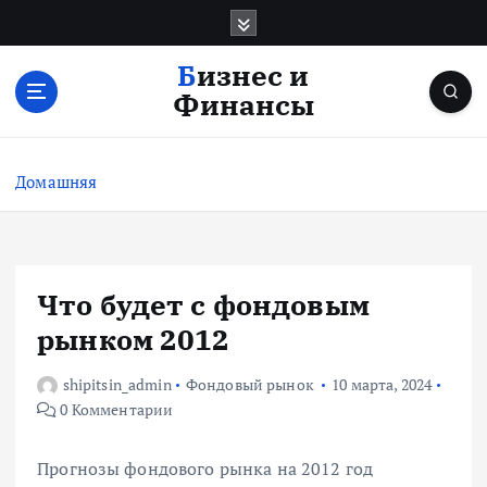
П
е
р
Бизнес и
е
Финансы
й
т
и
Домашняя
к
с
о
д
е
Что будет с фондовым
р
рынком 2012
ж
и
shipitsin_admin
Фондовый рынок
10 марта, 2024
м
0 Комментарии
о
м
у
Прогнозы фондового рынка на 2012 год