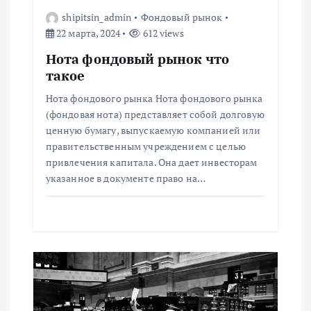
о
shipitsin_admin
Фондовый рынок
22 марта, 2024
612 views
з
Нота фондовый рынок что
а
такое
Нота фондового рынка Нота фондового рынка
п
(фондовая нота) представляет собой долговую
ценную бумагу, выпускаемую компанией или
и
правительственным учреждением с целью
привлечения капитала. Она дает инвесторам
с
указанное в документе право на…
я
м