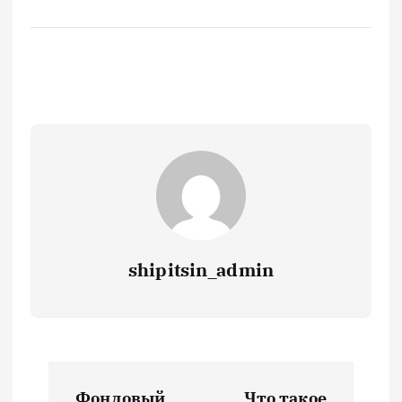
shipitsin_admin
Н
Фондовый
Что такое