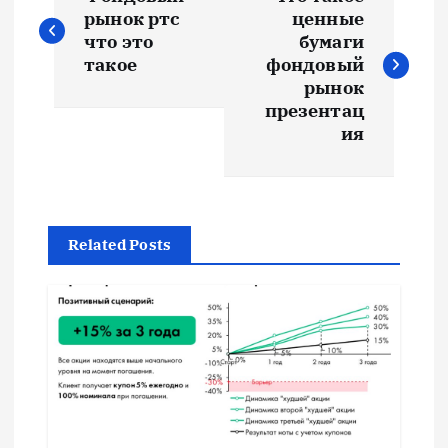
а
рынок ртс
ценные
что это
бумаги
в
такое
фондовый
рынок
и
презентац
ия
г
а
Related Posts
ц
и
я
п