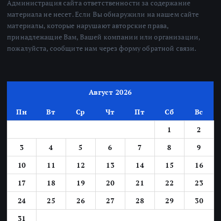
Администрация сайта ответственности за содержание
материала не несет. Если Вы обнаружили на нашем сайте
материалы, которые нарушают авторские права,
принадлежащие Вам, Вашей компании или организации,
пожалуйста, сообщите нам через форму обратной связи.
Август 2026
Пн
Вт
Ср
Чт
Пт
Сб
Вс
1
2
3
4
5
6
7
8
9
10
11
12
13
14
15
16
17
18
19
20
21
22
23
24
25
26
27
28
29
30
31