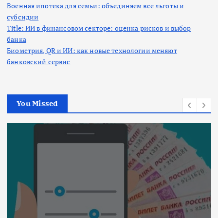
Военная ипотека для семьи: объединяем все льготы и
субсидии
Title: ИИ в финансовом секторе: оценка рисков и выбор
банка
Биометрия, QR и ИИ: как новые технологии меняют
банковский сервис
You Missed