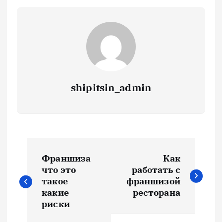
shipitsin_admin
Н
Франшиза
Как
а
что это
работать с
такое
франшизой
в
какие
ресторана
риски