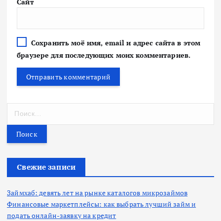
Сайт
Сохранить моё имя, email и адрес сайта в этом
браузере для последующих моих комментариев.
Н
а
й
т
и
:
Свежие записи
Займхаб: девять лет на рынке каталогов микрозаймов
Финансовые маркетплейсы: как выбрать лучший займ и
подать онлайн-заявку на кредит