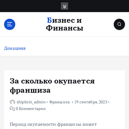
П
е
р
Бизнес и
е
Финансы
й
т
и
Домашняя
к
с
о
д
е
За сколько окупается
р
франшиза
ж
и
shipitsin_admin
Франшиза
19 сентября, 2023
м
0 Комментарии
о
м
у
Период окупаемости франшизы может