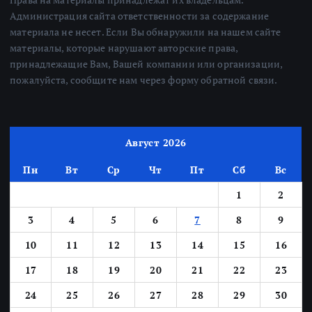
Администрация сайта ответственности за содержание
материала не несет. Если Вы обнаружили на нашем сайте
материалы, которые нарушают авторские права,
принадлежащие Вам, Вашей компании или организации,
пожалуйста, сообщите нам через форму обратной связи.
Август 2026
Пн
Вт
Ср
Чт
Пт
Сб
Вс
1
2
3
4
5
6
7
8
9
10
11
12
13
14
15
16
17
18
19
20
21
22
23
24
25
26
27
28
29
30