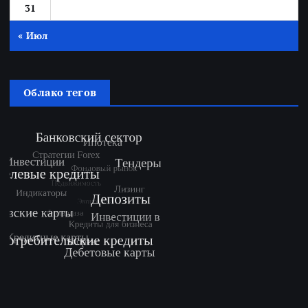
31
« Июл
Облако тегов