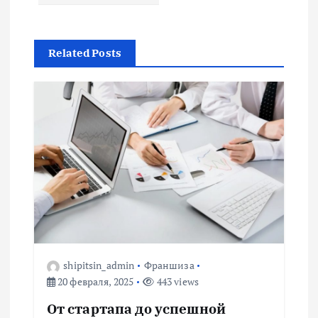
и
г
Related Posts
а
ц
и
я
п
о
shipitsin_admin
Франшиза
з
20 февраля, 2025
443 views
а
От стартапа до успешной