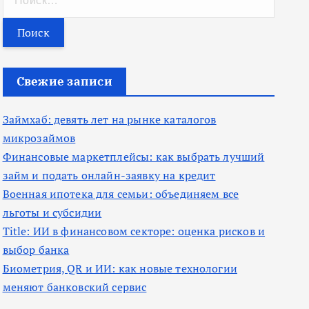
а
й
т
и
Свежие записи
:
Займхаб: девять лет на рынке каталогов
микрозаймов
Финансовые маркетплейсы: как выбрать лучший
займ и подать онлайн-заявку на кредит
Военная ипотека для семьи: объединяем все
льготы и субсидии
Title: ИИ в финансовом секторе: оценка рисков и
выбор банка
Биометрия, QR и ИИ: как новые технологии
меняют банковский сервис