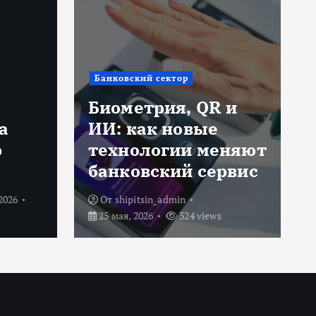
Депозиты
Депозиты в 2026
 и
году: как сохранить
деньги, когда
еняют
ставки постепенно
рвис
падают
От
shipitsin_admin
19 мая, 2026
316 views