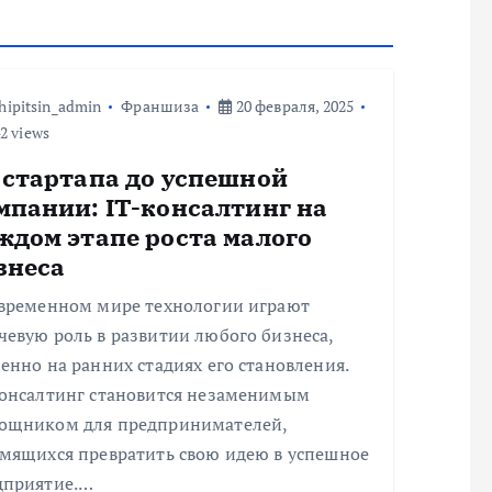
hipitsin_admin
Франшиза
20 февраля, 2025
2 views
 стартапа до успешной
мпании: IT-консалтинг на
ждом этапе роста малого
знеса
овременном мире технологии играют
евую роль в развитии любого бизнеса,
енно на ранних стадиях его становления.
консалтинг становится незаменимым
ощником для предпринимателей,
емящихся превратить свою идею в успешное
дприятие.…