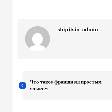
shipitsin_admin
Н
Что такое франшизы простым
а
языком
в