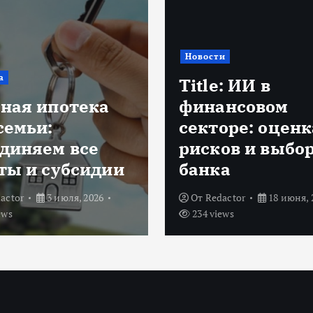
и
Банковский сектор
: ИИ в
ансовом
Биометрия, QR
оре: оценка
ИИ: как новые
ов и выбор
технологии м
а
банковский се
actor
18 июня, 2026
От
shipitsin_admin
ews
25 мая, 2026
324 views