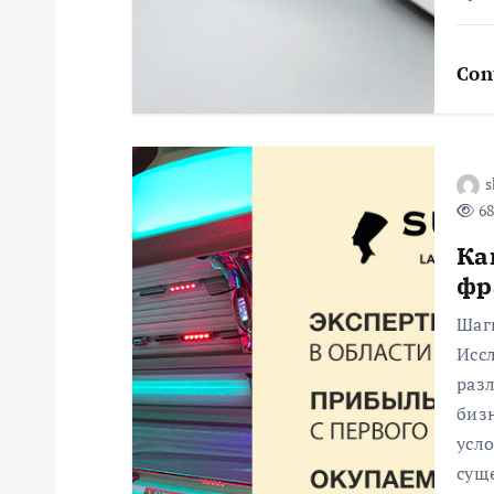
з
Con
а
п
s
и
68
Ка
с
фр
я
Шаг
Исс
раз
м
биз
усло
сущ