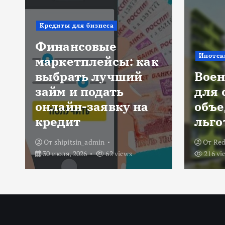
Новост
Ипотека
Title
Военная ипотека
фин
для семьи:
сект
объединяем все
риск
льготы и субсидии
банк
От
Redactor
3 июля, 2026
От
Red
216 views
234 vi