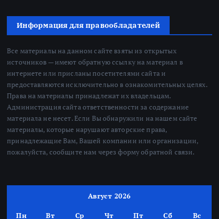
Информация для правообладателей
Все материалы на данном сайте взяты из открытых
источников — имеют обратную ссылку на материал в
интернете или присланы посетителями сайта и
предоставляются исключительно в ознакомительных целях.
Права на материалы принадлежат их владельцам.
Администрация сайта ответственности за содержание
материала не несет. Если Вы обнаружили на нашем сайте
материалы, которые нарушают авторские права,
принадлежащие Вам, Вашей компании или организации,
пожалуйста, сообщите нам через форму обратной связи.
Август 2026
Пн
Вт
Ср
Чт
Пт
Сб
Вс