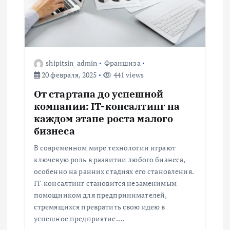
я
п
о
shipitsin_admin
Франшиза
20 февраля, 2025
441 views
з
От стартапа до успешной
а
компании: IT-консалтинг на
каждом этапе роста малого
п
бизнеса
В современном мире технологии играют
и
ключевую роль в развитии любого бизнеса,
особенно на ранних стадиях его становления.
с
IT-консалтинг становится незаменимым
помощником для предпринимателей,
я
стремящихся превратить свою идею в
успешное предприятие.…