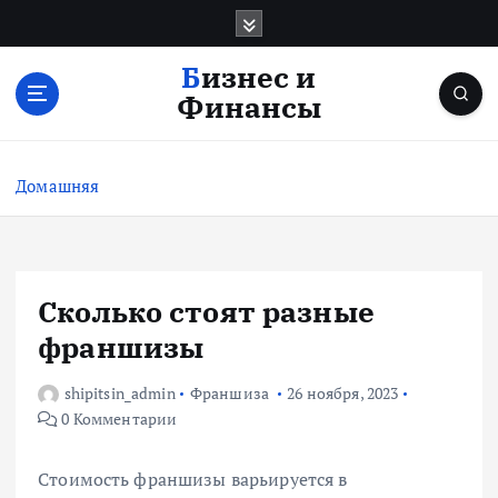
П
е
р
Бизнес и
е
Финансы
й
т
и
Домашняя
к
с
о
д
е
Сколько стоят разные
р
франшизы
ж
и
shipitsin_admin
Франшиза
26 ноября, 2023
м
0 Комментарии
о
м
у
Стоимость франшизы варьируется в