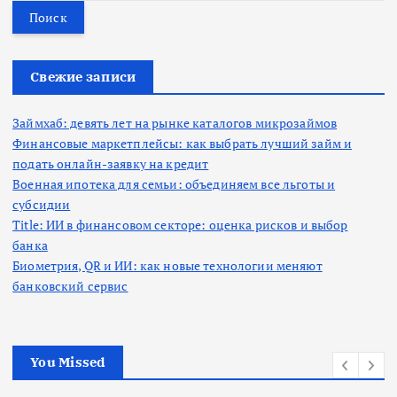
й
т
и
:
Свежие записи
Займхаб: девять лет на рынке каталогов микрозаймов
Финансовые маркетплейсы: как выбрать лучший займ и
подать онлайн-заявку на кредит
Военная ипотека для семьи: объединяем все льготы и
субсидии
Title: ИИ в финансовом секторе: оценка рисков и выбор
банка
Биометрия, QR и ИИ: как новые технологии меняют
банковский сервис
You Missed