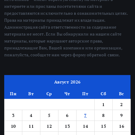
интернете или присланы посетителями сайта и
предоставляются исключительно в ознакомительных целях.
Права на материалы принадлежат их владельцам.
Администрация сайта ответственности за содержание
материала не несет. Если Вы обнаружили на нашем сайте
материалы, которые нарушают авторские права,
принадлежащие Вам, Вашей компании или организации,
пожалуйста, сообщите нам через форму обратной связи.
Август 2026
Пн
Вт
Ср
Чт
Пт
Сб
Вс
1
2
3
4
5
6
7
8
9
10
11
12
13
14
15
16