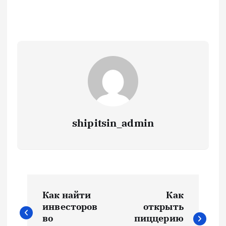
shipitsin_admin
Н
Как найти
Как
а
инвесторов
открыть
во
пиццерию