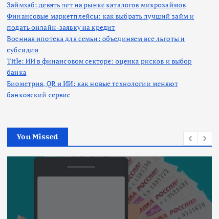
Займхаб: девять лет на рынке каталогов микрозаймов
Финансовые маркетплейсы: как выбрать лучший займ и
подать онлайн-заявку на кредит
Военная ипотека для семьи: объединяем все льготы и
субсидии
Title: ИИ в финансовом секторе: оценка рисков и выбор
банка
Биометрия, QR и ИИ: как новые технологии меняют
банковский сервис
You Missed