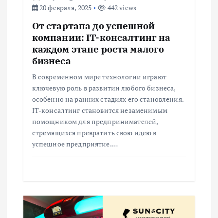
з
20 февраля, 2025
442 views
а
От стартапа до успешной
компании: IT-консалтинг на
п
каждом этапе роста малого
бизнеса
и
В современном мире технологии играют
ключевую роль в развитии любого бизнеса,
с
особенно на ранних стадиях его становления.
IT-консалтинг становится незаменимым
я
помощником для предпринимателей,
стремящихся превратить свою идею в
м
успешное предприятие.…