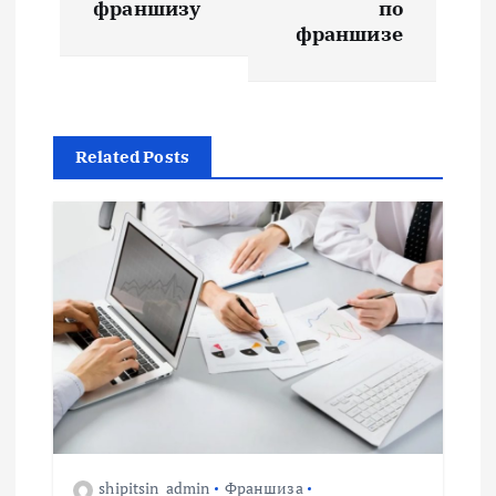
в
франшизу
по
франшизе
и
г
Related Posts
а
ц
и
я
п
о
shipitsin_admin
Франшиза