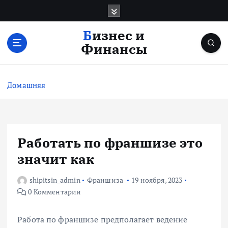
П
е
р
Бизнес и
е
Финансы
й
т
и
Домашняя
к
с
о
д
е
Работать по франшизе это
р
значит как
ж
и
shipitsin_admin
Франшиза
19 ноября, 2023
м
0 Комментарии
о
м
у
Работа по франшизе предполагает ведение