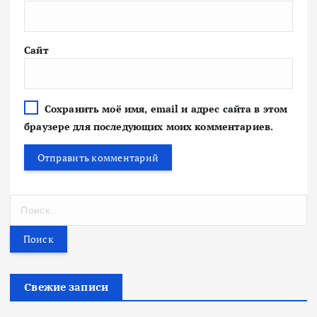
Сайт
Сохранить моё имя, email и адрес сайта в этом
браузере для последующих моих комментариев.
Н
а
й
т
и
:
Свежие записи