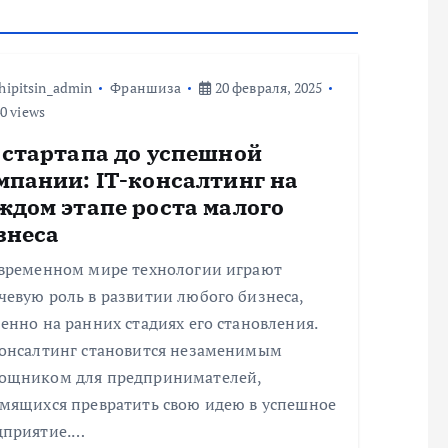
hipitsin_admin
Франшиза
20 февраля, 2025
0 views
 стартапа до успешной
мпании: IT-консалтинг на
ждом этапе роста малого
знеса
овременном мире технологии играют
евую роль в развитии любого бизнеса,
енно на ранних стадиях его становления.
консалтинг становится незаменимым
ощником для предпринимателей,
емящихся превратить свою идею в успешное
дприятие.…