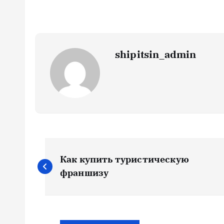
shipitsin_admin
Н
Как купить туристическую
а
франшизу
в