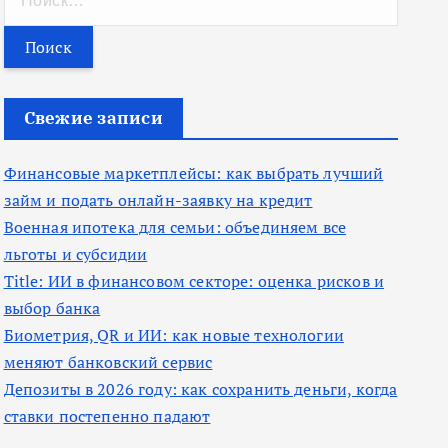
а
й
т
и
Свежие записи
:
Финансовые маркетплейсы: как выбрать лучший
займ и подать онлайн-заявку на кредит
Военная ипотека для семьи: объединяем все
льготы и субсидии
Title: ИИ в финансовом секторе: оценка рисков и
выбор банка
Биометрия, QR и ИИ: как новые технологии
меняют банковский сервис
Депозиты в 2026 году: как сохранить деньги, когда
ставки постепенно падают