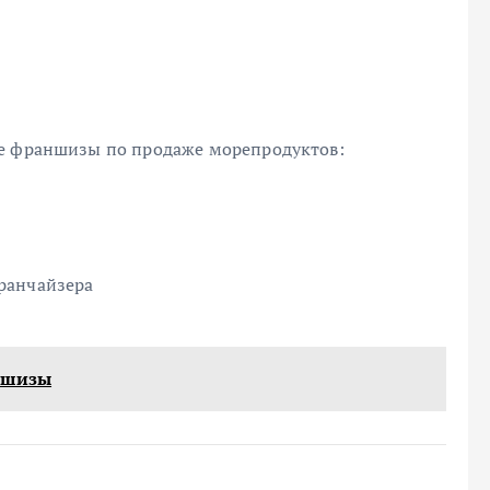
ре франшизы по продаже морепродуктов:
ранчайзера
ншизы