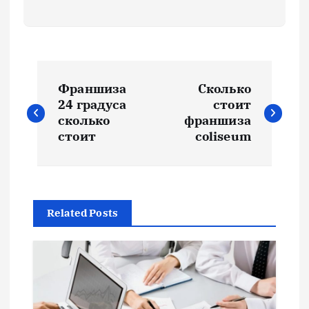
Н
Франшиза
Сколько
а
24 градуса
стоит
сколько
франшиза
в
стоит
coliseum
и
г
Related Posts
а
ц