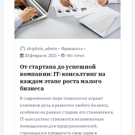
и
я
п
о
shipitsin_admin
Франшиза
20 февраля, 2025
441 views
з
От стартапа до успешной
а
компании: IT-консалтинг на
каждом этапе роста малого
п
бизнеса
В современном мире технологии играют
и
ключевую роль в развитии любого бизнеса,
особенно на ранних стадиях его становления.
с
IT-консалтинг становится незаменимым
помощником для предпринимателей,
я
стремящихся превратить свою идею в