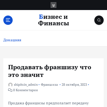
П
е
р
Бизнес и
е
Финансы
й
т
и
Домашняя
к
с
о
д
е
Продавать франшизу что
р
это значит
ж
и
shipitsin_admin
Франшиза
28 октября, 2023
м
0 Комментарии
о
м
у
Продажа франшизы предполагает передачу