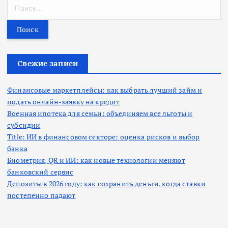
Н
а
й
т
и
:
Свежие записи
Финансовые маркетплейсы: как выбрать лучший займ и
подать онлайн-заявку на кредит
Военная ипотека для семьи: объединяем все льготы и
субсидии
Title: ИИ в финансовом секторе: оценка рисков и выбор
банка
Биометрия, QR и ИИ: как новые технологии меняют
банковский сервис
Депозиты в 2026 году: как сохранить деньги, когда ставки
постепенно падают