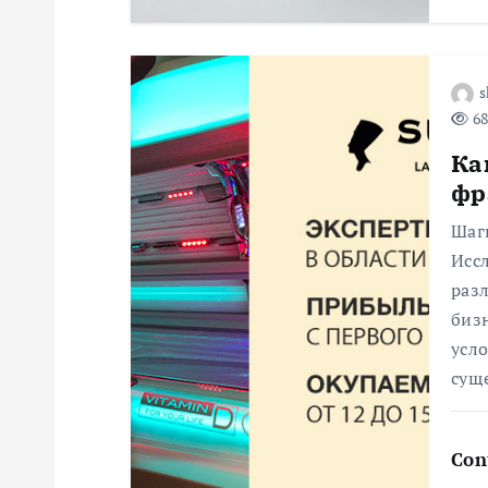
а
п
s
и
68
Ка
с
фр
я
Шаг
Исс
раз
м
биз
усло
сущ
Con