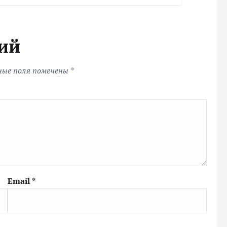
ий
ные поля помечены
*
Email
*