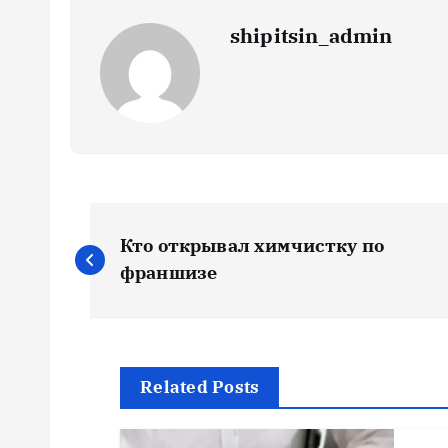
shipitsin_admin
Н
Кто открывал химчистку по
а
франшизе
в
и
Related Posts