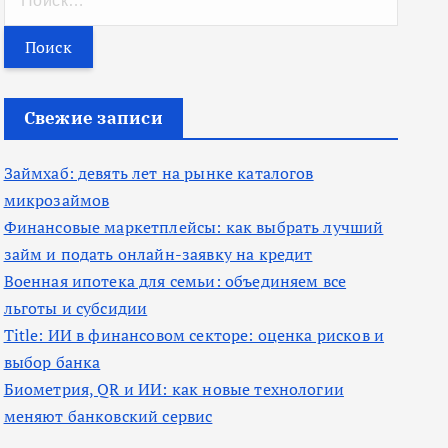
а
й
т
и
Свежие записи
:
Займхаб: девять лет на рынке каталогов
микрозаймов
Финансовые маркетплейсы: как выбрать лучший
займ и подать онлайн-заявку на кредит
Военная ипотека для семьи: объединяем все
льготы и субсидии
Title: ИИ в финансовом секторе: оценка рисков и
выбор банка
Биометрия, QR и ИИ: как новые технологии
меняют банковский сервис