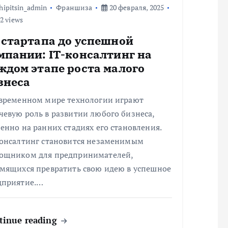
hipitsin_admin
Франшиза
20 февраля, 2025
2 views
 стартапа до успешной
мпании: IT-консалтинг на
ждом этапе роста малого
знеса
овременном мире технологии играют
евую роль в развитии любого бизнеса,
енно на ранних стадиях его становления.
консалтинг становится незаменимым
ощником для предпринимателей,
емящихся превратить свою идею в успешное
дприятие.…
tinue reading