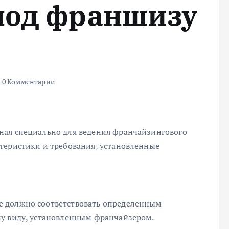
под франшизу
0 Комментарии
ная специально для ведения франчайзингового
теристики и требования, установленные
е должно соответствовать определенным
му виду, установленным франчайзером.