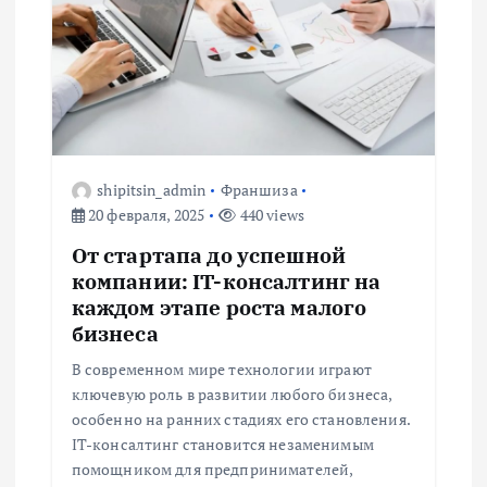
и
я
п
о
shipitsin_admin
Франшиза
20 февраля, 2025
440 views
з
От стартапа до успешной
а
компании: IT-консалтинг на
каждом этапе роста малого
п
бизнеса
В современном мире технологии играют
и
ключевую роль в развитии любого бизнеса,
особенно на ранних стадиях его становления.
с
IT-консалтинг становится незаменимым
помощником для предпринимателей,