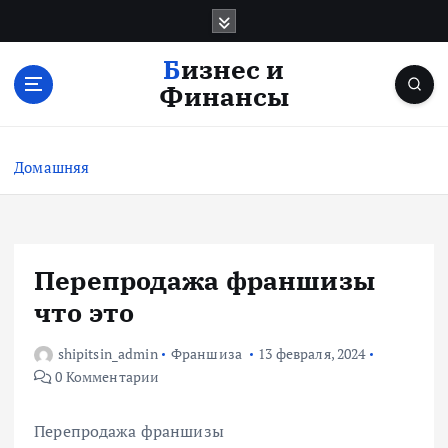
П
е
р
Бизнес и
е
Финансы
й
т
и
Домашняя
к
с
о
д
е
Перепродажа франшизы
р
что это
ж
и
shipitsin_admin
Франшиза
13 февраля, 2024
м
0 Комментарии
о
м
у
Перепродажа франшизы