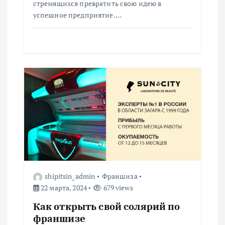
я
стремящихся превратить свою идею в
успешное предприятие.…
м
shipitsin_admin
Франшиза
22 марта, 2024
679 views
Как открыть свой солярий по
франшизе