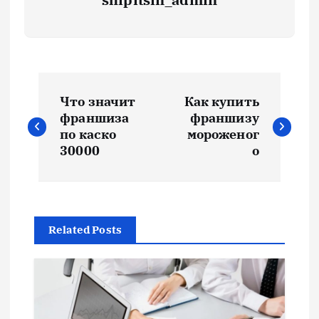
Н
Что значит
Как купить
а
франшиза
франшизу
по каско
мороженог
в
30000
о
и
г
Related Posts
а
ц