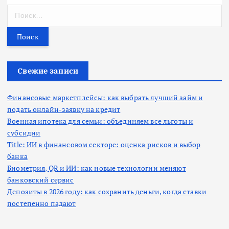
Н
а
й
т
и
:
Свежие записи
Финансовые маркетплейсы: как выбрать лучший займ и
подать онлайн-заявку на кредит
Военная ипотека для семьи: объединяем все льготы и
субсидии
Title: ИИ в финансовом секторе: оценка рисков и выбор
банка
Биометрия, QR и ИИ: как новые технологии меняют
банковский сервис
Депозиты в 2026 году: как сохранить деньги, когда ставки
постепенно падают