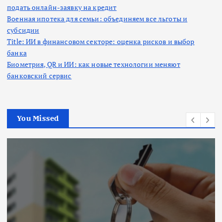
подать онлайн-заявку на кредит
Военная ипотека для семьи: объединяем все льготы и
субсидии
Title: ИИ в финансовом секторе: оценка рисков и выбор
банка
Биометрия, QR и ИИ: как новые технологии меняют
банковский сервис
You Missed