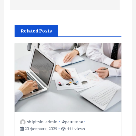
в
и
Related Posts
г
а
ц
и
я
п
shipitsin_admin
Франшиза
о
20 февраля, 2025
444 views