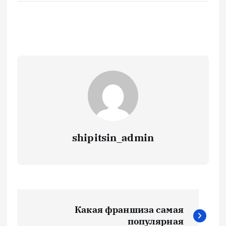
shipitsin_admin
Н
Какая франшиза самая
а
популярная