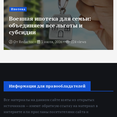
Ипотека
Военная ипотека для семьи:
объединяем все льготы и
субсидии
От
Redactor
3 июля, 2026
224 views
Информация для правообладателей
Все материалы на данном сайте взяты из открытых
источников — имеют обратную ссылку на материал в
интернете или присланы посетителями сайта и