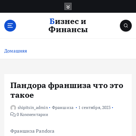
П
е
р
Бизнес и
е
Финансы
й
т
и
Домашняя
к
с
о
д
е
Пандора франшиза что это
р
такое
ж
и
shipitsin_admin
Франшиза
1 сентября, 2023
м
0 Комментарии
о
м
у
Франшиза Pandora