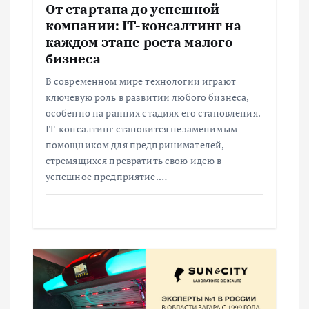
От стартапа до успешной
з
компании: IT-консалтинг на
каждом этапе роста малого
а
бизнеса
В современном мире технологии играют
п
ключевую роль в развитии любого бизнеса,
особенно на ранних стадиях его становления.
и
IT-консалтинг становится незаменимым
помощником для предпринимателей,
с
стремящихся превратить свою идею в
успешное предприятие.…
я
м