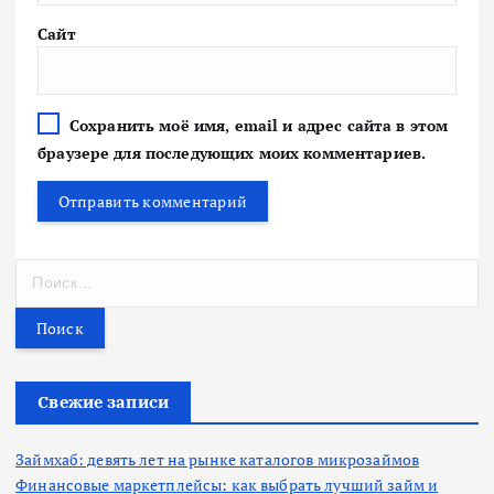
Сайт
Сохранить моё имя, email и адрес сайта в этом
браузере для последующих моих комментариев.
Н
а
й
т
и
:
Свежие записи
Займхаб: девять лет на рынке каталогов микрозаймов
Финансовые маркетплейсы: как выбрать лучший займ и