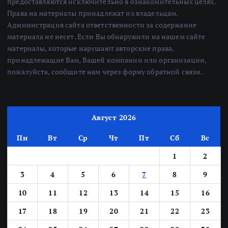
предоставляются исключительно в ознакомительных целях.
Права на материалы принадлежат их владельцам.
Администрация сайта ответственности за содержание
материала не несет. Если Вы обнаружили на нашем сайте
материалы, которые нарушают авторские права,
принадлежащие Вам, Вашей компании или организации,
пожалуйста, сообщите нам через форму обратной связи.
Август 2026
Пн
Вт
Ср
Чт
Пт
Сб
Вс
1
2
3
4
5
6
7
8
9
10
11
12
13
14
15
16
17
18
19
20
21
22
23