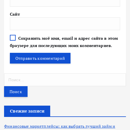
Сайт
Сохранить моё имя, email и адрес сайта в этом
браузере для последующих моих комментариев.
Н
а
й
т
и
:
Свежие записи
Финансовые маркетплейсы: как выбрать лучший займ и