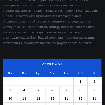
интернете или присланы посетителями сайта и
предоставляются исключительно в ознакомительных целях.
Права на материалы принадлежат их владельцам.
Администрация сайта ответственности за содержание
материала не несет. Если Вы обнаружили на нашем сайте
материалы, которые нарушают авторские права,
принадлежащие Вам, Вашей компании или организации,
пожалуйста, сообщите нам через форму обратной связи.
Август 2026
Пн
Вт
Ср
Чт
Пт
Сб
Вс
1
2
3
4
5
6
7
8
9
10
11
12
13
14
15
16