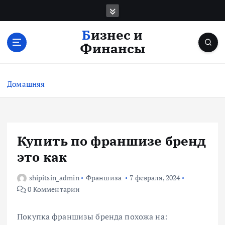
П
е
р
Бизнес и
е
Финансы
й
т
и
Домашняя
к
с
о
д
е
Купить по франшизе бренд
р
это как
ж
и
shipitsin_admin
Франшиза
7 февраля, 2024
м
0 Комментарии
о
м
у
Покупка франшизы бренда похожа на: