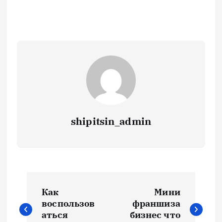
shipitsin_admin
Н
Как
Мини
а
воспользов
франшиза
аться
бизнес что