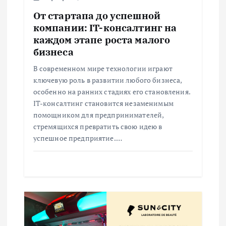
з
От стартапа до успешной
а
компании: IT-консалтинг на
каждом этапе роста малого
п
бизнеса
В современном мире технологии играют
и
ключевую роль в развитии любого бизнеса,
особенно на ранних стадиях его становления.
с
IT-консалтинг становится незаменимым
помощником для предпринимателей,
я
стремящихся превратить свою идею в
успешное предприятие.…
м