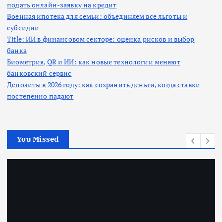
подать онлайн-заявку на кредит
Военная ипотека для семьи: объединяем все льготы и
субсидии
Title: ИИ в финансовом секторе: оценка рисков и выбор
банка
Биометрия, QR и ИИ: как новые технологии меняют
банковский сервис
Депозиты в 2026 году: как сохранить деньги, когда ставки
постепенно падают
You Missed