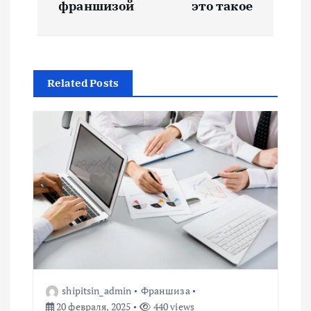
в
франшизой
это такое
и
г
Related Posts
а
ц
и
я
п
о
shipitsin_admin
Франшиза
20 февраля, 2025
440 views