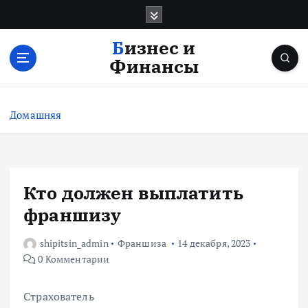
П
е
р
Бизнес и
е
Финансы
й
т
и
Домашняя
к
с
о
д
е
Кто должен выплатить
р
франшизу
ж
и
shipitsin_admin
Франшиза
14 декабря, 2023
м
0 Комментарии
о
м
у
Страхователь