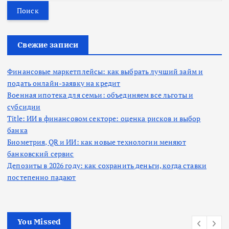
й
т
и
:
Свежие записи
Финансовые маркетплейсы: как выбрать лучший займ и
подать онлайн-заявку на кредит
Военная ипотека для семьи: объединяем все льготы и
субсидии
Title: ИИ в финансовом секторе: оценка рисков и выбор
банка
Биометрия, QR и ИИ: как новые технологии меняют
банковский сервис
Депозиты в 2026 году: как сохранить деньги, когда ставки
постепенно падают
You Missed