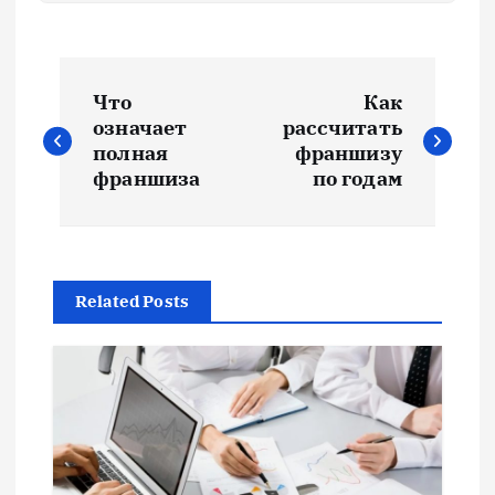
Н
Что
Как
а
означает
рассчитать
полная
франшизу
в
франшиза
по годам
и
г
Related Posts
а
ц
и