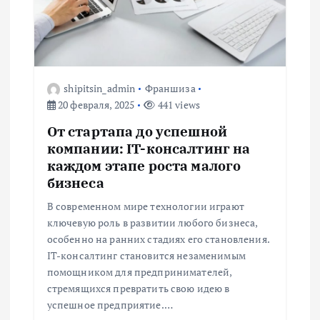
я
п
о
shipitsin_admin
Франшиза
20 февраля, 2025
441 views
з
От стартапа до успешной
а
компании: IT-консалтинг на
каждом этапе роста малого
п
бизнеса
В современном мире технологии играют
и
ключевую роль в развитии любого бизнеса,
особенно на ранних стадиях его становления.
с
IT-консалтинг становится незаменимым
помощником для предпринимателей,
я
стремящихся превратить свою идею в
успешное предприятие.…