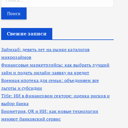
а
й
т
и
Свежие записи
:
Займхаб: девять лет на рынке каталогов
микрозаймов
Финансовые маркетплейсы: как выбрать лучший
займ и подать онлайн-заявку на кредит
Военная ипотека для семьи: объединяем все
льготы и субсидии
Title: ИИ в финансовом секторе: оценка рисков и
выбор банка
Биометрия, QR и ИИ: как новые технологии
меняют банковский сервис