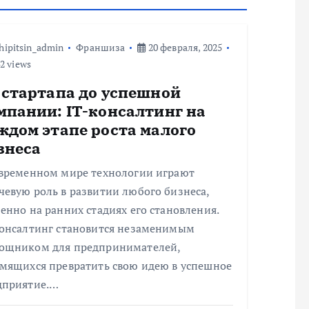
hipitsin_admin
Франшиза
20 февраля, 2025
2 views
 стартапа до успешной
мпании: IT-консалтинг на
ждом этапе роста малого
знеса
овременном мире технологии играют
евую роль в развитии любого бизнеса,
енно на ранних стадиях его становления.
консалтинг становится незаменимым
ощником для предпринимателей,
емящихся превратить свою идею в успешное
дприятие.…