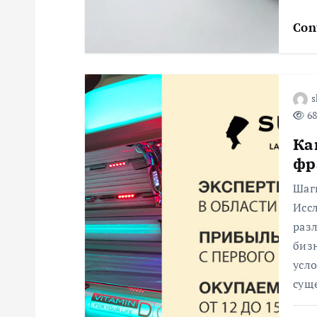
з
Con
а
п
s
и
68
Ка
с
фр
я
Шаг
Исс
раз
м
биз
усло
сущ