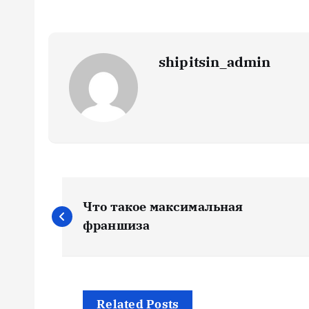
shipitsin_admin
Н
Что такое максимальная
а
франшиза
в
Related Posts