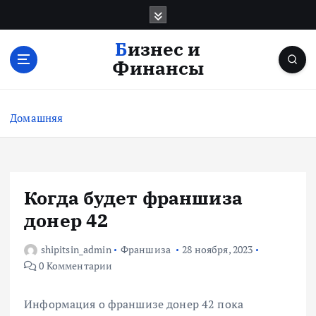
П
е
р
Бизнес и
е
Финансы
й
т
и
Домашняя
к
с
о
д
е
Когда будет франшиза
р
донер 42
ж
и
shipitsin_admin
Франшиза
28 ноября, 2023
м
0 Комментарии
о
м
у
Информация о франшизе донер 42 пока