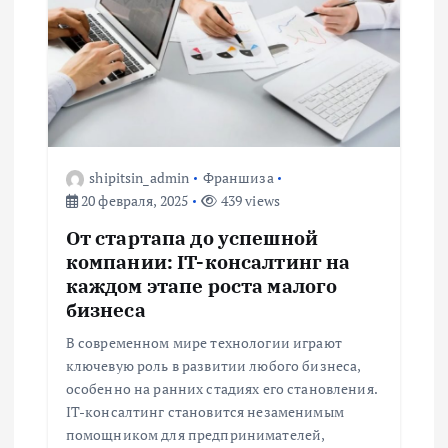
и
я
п
о
shipitsin_admin
Франшиза
20 февраля, 2025
439 views
з
От стартапа до успешной
а
компании: IT-консалтинг на
каждом этапе роста малого
п
бизнеса
В современном мире технологии играют
и
ключевую роль в развитии любого бизнеса,
особенно на ранних стадиях его становления.
с
IT-консалтинг становится незаменимым
помощником для предпринимателей,