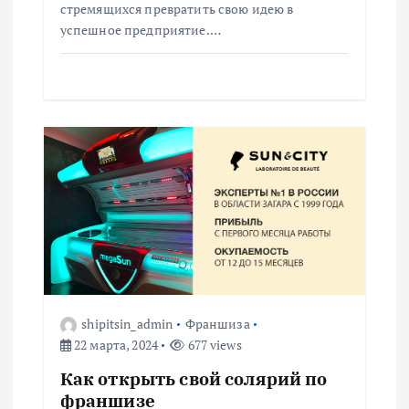
я
стремящихся превратить свою идею в
успешное предприятие.…
м
shipitsin_admin
Франшиза
22 марта, 2024
677 views
Как открыть свой солярий по
франшизе