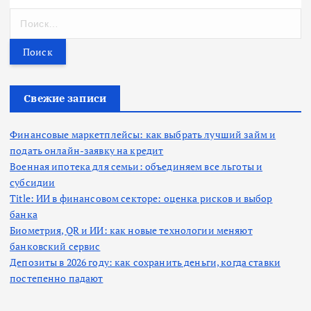
Н
а
й
т
и
:
Свежие записи
Финансовые маркетплейсы: как выбрать лучший займ и
подать онлайн-заявку на кредит
Военная ипотека для семьи: объединяем все льготы и
субсидии
Title: ИИ в финансовом секторе: оценка рисков и выбор
банка
Биометрия, QR и ИИ: как новые технологии меняют
банковский сервис
Депозиты в 2026 году: как сохранить деньги, когда ставки
постепенно падают