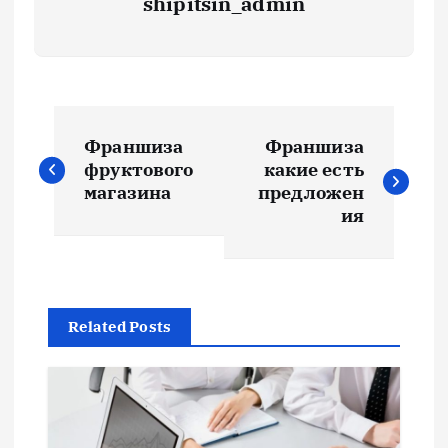
shipitsin_admin
Н
Франшиза
Франшиза
а
фруктового
какие есть
магазина
предложен
в
ия
и
г
Related Posts
а
ц