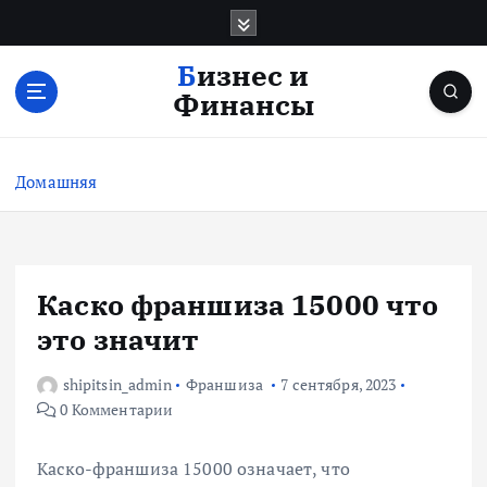
П
е
р
Бизнес и
е
Финансы
й
т
и
Домашняя
к
с
о
д
е
Каско франшиза 15000 что
р
это значит
ж
и
shipitsin_admin
Франшиза
7 сентября, 2023
м
0 Комментарии
о
м
у
Каско-франшиза 15000 означает, что