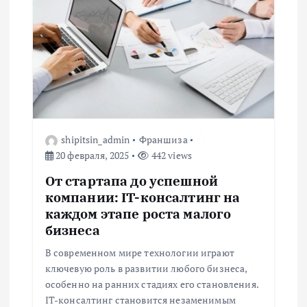
ц
и
я
п
о
shipitsin_admin
Франшиза
20 февраля, 2025
442 views
з
От стартапа до успешной
а
компании: IT-консалтинг на
каждом этапе роста малого
п
бизнеса
В современном мире технологии играют
и
ключевую роль в развитии любого бизнеса,
особенно на ранних стадиях его становления.
с
IT-консалтинг становится незаменимым