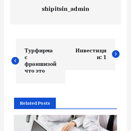
shipitsin_admin
Н
Турфирма
Инвестици
а
с
и: 1
франшизой
в
что это
и
г
Related Posts
а