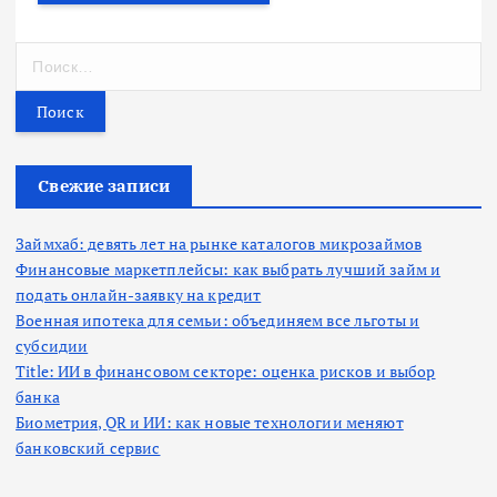
Н
а
й
т
и
:
Свежие записи
Займхаб: девять лет на рынке каталогов микрозаймов
Финансовые маркетплейсы: как выбрать лучший займ и
подать онлайн-заявку на кредит
Военная ипотека для семьи: объединяем все льготы и
субсидии
Title: ИИ в финансовом секторе: оценка рисков и выбор
банка
Биометрия, QR и ИИ: как новые технологии меняют
банковский сервис