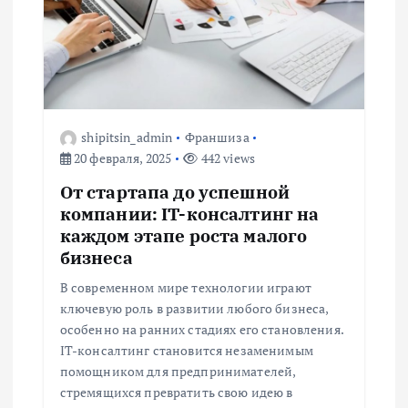
я
п
о
shipitsin_admin
Франшиза
20 февраля, 2025
442 views
з
От стартапа до успешной
а
компании: IT-консалтинг на
каждом этапе роста малого
п
бизнеса
В современном мире технологии играют
и
ключевую роль в развитии любого бизнеса,
особенно на ранних стадиях его становления.
с
IT-консалтинг становится незаменимым
помощником для предпринимателей,
я
стремящихся превратить свою идею в