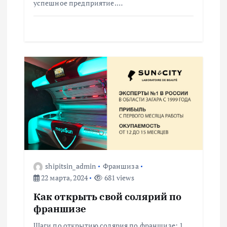
успешное предприятие.…
м
shipitsin_admin
Франшиза
22 марта, 2024
681 views
Как открыть свой солярий по
франшизе
Шаги по открытию солярия по франшизе: 1.