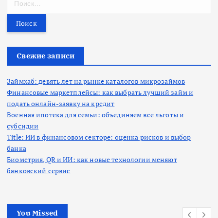
а
й
т
и
:
Свежие записи
Займхаб: девять лет на рынке каталогов микрозаймов
Финансовые маркетплейсы: как выбрать лучший займ и
подать онлайн-заявку на кредит
Военная ипотека для семьи: объединяем все льготы и
субсидии
Title: ИИ в финансовом секторе: оценка рисков и выбор
банка
Биометрия, QR и ИИ: как новые технологии меняют
банковский сервис
You Missed