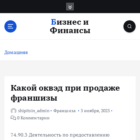
П
е
р
Бизнес и
е
Финансы
й
т
и
Домашняя
к
с
о
д
е
Какой оквэд при продаже
р
франшизы
ж
и
shipitsin_admin
Франшиза
3 ноября, 2023
м
0 Комментарии
о
м
у
74.90.3 Деятельность по предоставлению