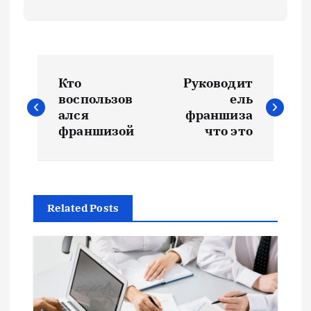
Н
Кто
Руководит
а
воспользов
ель
ался
франшиза
в
франшизой
что это
и
г
Related Posts
а
ц
и