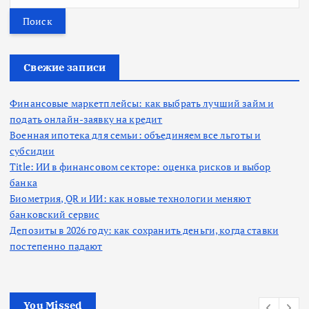
а
й
т
и
:
Свежие записи
Финансовые маркетплейсы: как выбрать лучший займ и
подать онлайн-заявку на кредит
Военная ипотека для семьи: объединяем все льготы и
субсидии
Title: ИИ в финансовом секторе: оценка рисков и выбор
банка
Биометрия, QR и ИИ: как новые технологии меняют
банковский сервис
Депозиты в 2026 году: как сохранить деньги, когда ставки
постепенно падают
You Missed