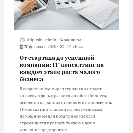
я
п
о
shipitsin_admin
Франшиза
з
20 февраля, 2025
441 views
а
От стартапа до успешной
компании: IT-консалтинг на
п
каждом этапе роста малого
бизнеса
и
В современном мире технологии играют
ключевую роль в развитии любого бизнеса,
с
особенно на ранних стадиях его становления.
IT-консалтинг становится незаменимым
я
помощником для предпринимателей,
стремящихся превратить свою идею в
м
успешное предприятие.…