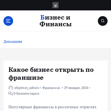
П
е
р
Бизнес и
е
Финансы
й
т
и
Домашняя
к
с
о
д
е
Какое бизнес открыть по
р
франшизе
ж
и
shipitsin_admin
Франшиза
29 января, 2024
м
0 Комментарии
о
м
у
Популярные франшизы в различных отраслях