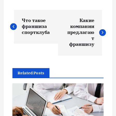
Н
Что такое
Какие
а
франшиза
компании
спортклуба
предлагаю
в
т
франшизу
и
г
Related Posts
а
ц
и