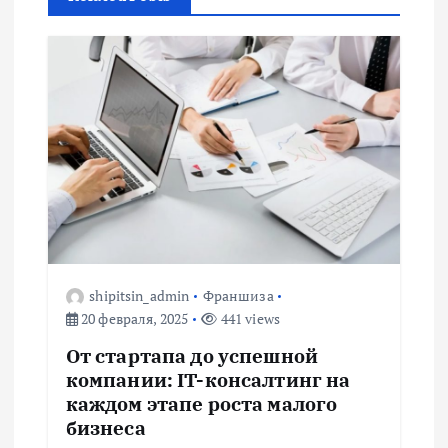
а
ц
и
я
п
о
shipitsin_admin
Франшиза
20 февраля, 2025
441 views
з
От стартапа до успешной
а
компании: IT-консалтинг на
каждом этапе роста малого
п
бизнеса