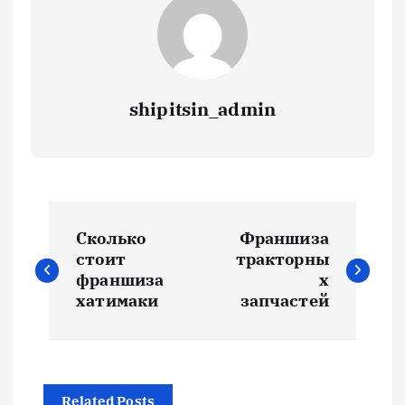
shipitsin_admin
Н
Сколько
Франшиза
а
стоит
тракторны
франшиза
х
в
хатимаки
запчастей
и
г
Related Posts