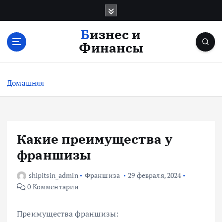
П
е
р
Бизнес и
е
Финансы
й
т
и
Домашняя
к
с
о
д
е
Какие преимущества у
р
франшизы
ж
и
shipitsin_admin
Франшиза
29 февраля, 2024
м
0 Комментарии
о
м
у
Преимущества франшизы: