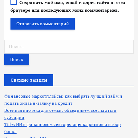
Сохранить моё имя, email и адрес сайта в этом
браузере для последующих моих комментариев.
Н
а
й
т
и
:
Свежие записи
Финансовые маркетплейсы: как выбрать лучший займ и
подать онлайн-заявку на кредит
Военная ипотека для семьи: объединяем все льготы и
субсидии
Title: ИИ в финансовом секторе: оценка рисков и выбор
банка