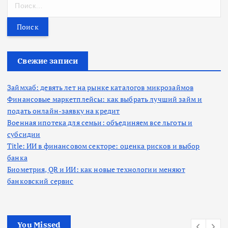
Н
а
й
т
и
:
Свежие записи
Займхаб: девять лет на рынке каталогов микрозаймов
Финансовые маркетплейсы: как выбрать лучший займ и
подать онлайн-заявку на кредит
Военная ипотека для семьи: объединяем все льготы и
субсидии
Title: ИИ в финансовом секторе: оценка рисков и выбор
банка
Биометрия, QR и ИИ: как новые технологии меняют
банковский сервис
You Missed