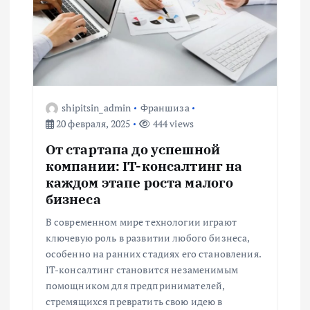
я
п
о
shipitsin_admin
Франшиза
з
20 февраля, 2025
444 views
а
От стартапа до успешной
компании: IT-консалтинг на
п
каждом этапе роста малого
бизнеса
и
В современном мире технологии играют
ключевую роль в развитии любого бизнеса,
с
особенно на ранних стадиях его становления.
IT-консалтинг становится незаменимым
я
помощником для предпринимателей,
стремящихся превратить свою идею в