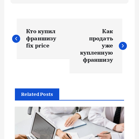
Н
Кто купил
Как
а
франшизу
продать
fix price
уже
в
купленную
франшизу
и
г
Related Posts
а
ц
и