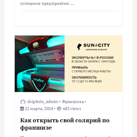
м
успешное предприятие.…
shipitsin_admin
Франшиза
22 марта, 2024
683 views
Как открыть свой солярий по
франшизе