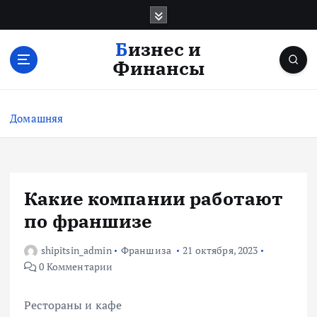
П
е
р
Бизнес и
е
Финансы
й
т
и
Домашняя
к
с
о
д
е
Какие компании работают
р
по франшизе
ж
и
shipitsin_admin
Франшиза
21 октября, 2023
м
0 Комментарии
о
м
у
Рестораны и кафе