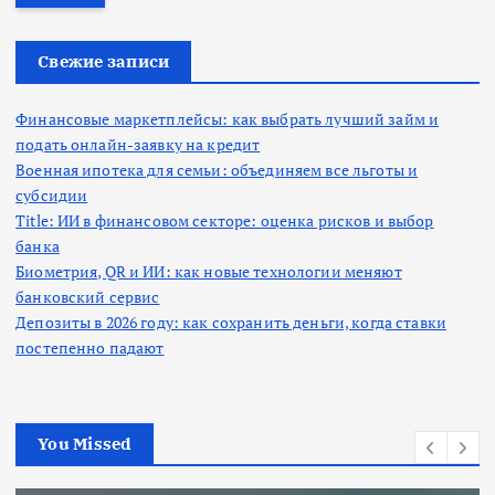
т
и
:
Свежие записи
Финансовые маркетплейсы: как выбрать лучший займ и
подать онлайн-заявку на кредит
Военная ипотека для семьи: объединяем все льготы и
субсидии
Title: ИИ в финансовом секторе: оценка рисков и выбор
банка
Биометрия, QR и ИИ: как новые технологии меняют
банковский сервис
Депозиты в 2026 году: как сохранить деньги, когда ставки
постепенно падают
You Missed