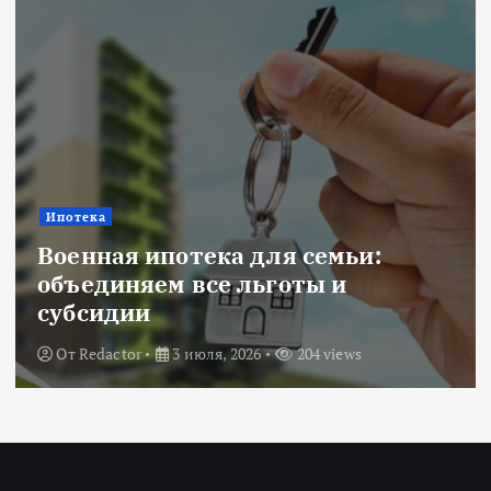
Новости
:
Title: ИИ в финансовом сект
оценка рисков и выбор банк
От
Redactor
18 июня, 2026
224 views