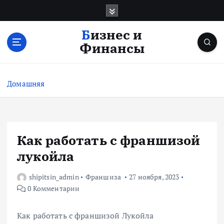
П
е
р
Бизнес и
е
Финансы
й
т
и
Домашняя
к
с
о
д
е
Как работать с франшизой
р
лукойла
ж
и
shipitsin_admin
Франшиза
27 ноября, 2023
м
0 Комментарии
о
м
у
Как работать с франшизой Лукойла