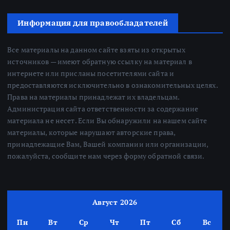
Информация для правообладателей
Все материалы на данном сайте взяты из открытых
источников — имеют обратную ссылку на материал в
интернете или присланы посетителями сайта и
предоставляются исключительно в ознакомительных целях.
Права на материалы принадлежат их владельцам.
Администрация сайта ответственности за содержание
материала не несет. Если Вы обнаружили на нашем сайте
материалы, которые нарушают авторские права,
принадлежащие Вам, Вашей компании или организации,
пожалуйста, сообщите нам через форму обратной связи.
Август 2026
Пн
Вт
Ср
Чт
Пт
Сб
Вс