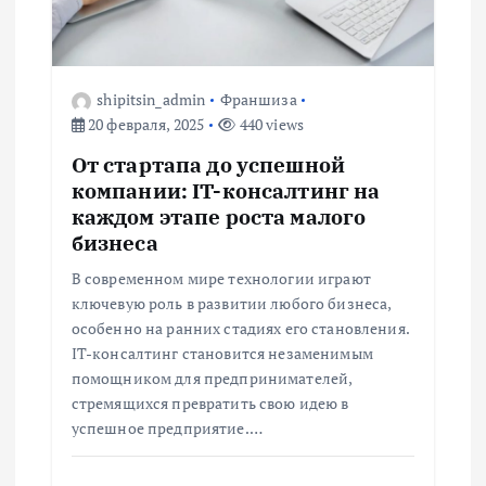
п
о
shipitsin_admin
Франшиза
з
20 февраля, 2025
440 views
а
От стартапа до успешной
компании: IT-консалтинг на
п
каждом этапе роста малого
бизнеса
и
В современном мире технологии играют
ключевую роль в развитии любого бизнеса,
с
особенно на ранних стадиях его становления.
IT-консалтинг становится незаменимым
я
помощником для предпринимателей,
стремящихся превратить свою идею в
м
успешное предприятие.…