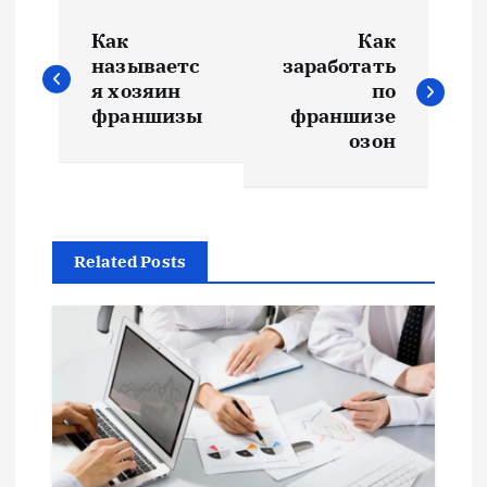
Н
Как
Как
а
называетс
заработать
я хозяин
по
в
франшизы
франшизе
озон
и
г
Related Posts
а
ц
и
я