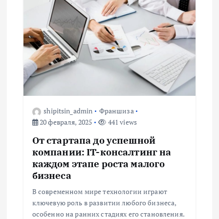
ц
и
я
п
о
shipitsin_admin
Франшиза
з
20 февраля, 2025
441 views
а
От стартапа до успешной
компании: IT-консалтинг на
п
каждом этапе роста малого
бизнеса
и
В современном мире технологии играют
ключевую роль в развитии любого бизнеса,
с
особенно на ранних стадиях его становления.