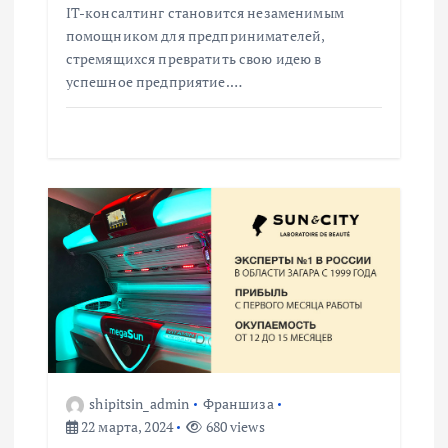
IT-консалтинг становится незаменимым
я
помощником для предпринимателей,
стремящихся превратить свою идею в
м
успешное предприятие.…
shipitsin_admin
Франшиза
22 марта, 2024
680 views