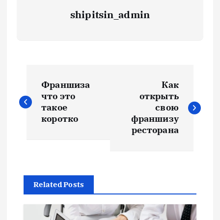
shipitsin_admin
Н
Франшиза
Как
а
что это
открыть
такое
свою
в
коротко
франшизу
ресторана
и
г
Related Posts
а