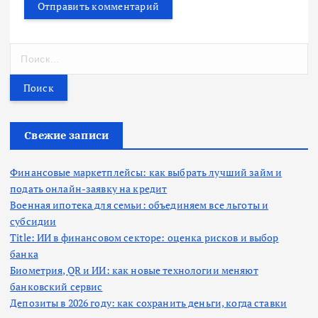
Н
а
й
т
и
:
Свежие записи
Финансовые маркетплейсы: как выбрать лучший займ и
подать онлайн-заявку на кредит
Военная ипотека для семьи: объединяем все льготы и
субсидии
Title: ИИ в финансовом секторе: оценка рисков и выбор
банка
Биометрия, QR и ИИ: как новые технологии меняют
банковский сервис
Депозиты в 2026 году: как сохранить деньги, когда ставки