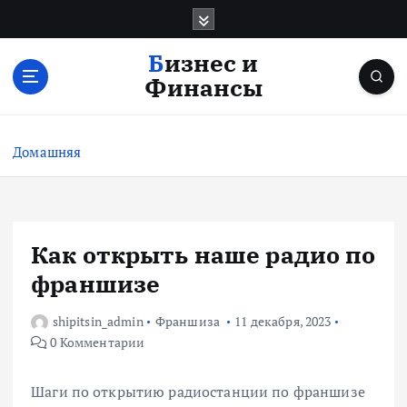
П
е
р
Бизнес и
е
Финансы
й
т
и
Домашняя
к
с
о
д
е
Как открыть наше радио по
р
франшизе
ж
и
shipitsin_admin
Франшиза
11 декабря, 2023
м
0 Комментарии
о
м
у
Шаги по открытию радиостанции по франшизе