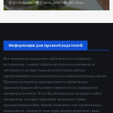
От
Redactor
18 июня, 2026
224 views
Информация для правообладателей
Все материалы на данном сайте взяты из открытых
источников — имеют обратную ссылку на материал в
интернете или присланы посетителями сайта и
предоставляются исключительно в ознакомительных целях.
Права на материалы принадлежат их владельцам.
Администрация сайта ответственности за содержание
материала не несет. Если Вы обнаружили на нашем сайте
материалы, которые нарушают авторские права,
принадлежащие Вам, Вашей компании или организации,
пожалуйста, сообщите нам через форму обратной связи.