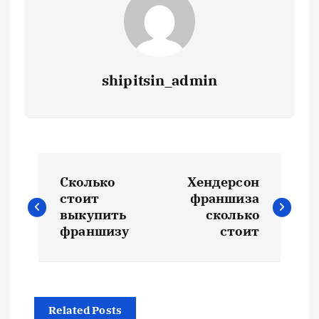
shipitsin_admin
Н
Сколько
Хендерсон
а
стоит
франшиза
выкупить
сколько
в
франшизу
стоит
и
г
Related Posts