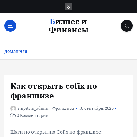
П
е
р
Бизнес и
е
Финансы
й
т
и
Домашняя
к
с
о
д
е
Как открыть cofix по
р
франшизе
ж
и
shipitsin_admin
Франшиза
10 сентября, 2023
м
0 Комментарии
о
м
у
Шаги по открытию Cofix по франшизе: