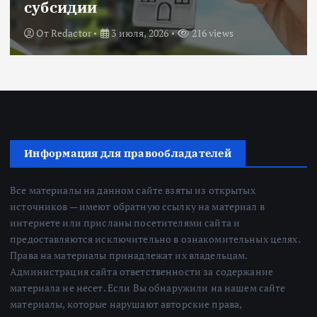
субсидии
От
Redactor
3 июля, 2026
216 views
Информация для правообладателей
Все материалы на данном сайте взяты из открытых
источников — имеют обратную ссылку на материал в
интернете или присланы посетителями сайта и
предоставляются исключительно в ознакомительных целях.
Права на материалы принадлежат их владельцам.
Администрация сайта ответственности за содержание
материала не несет. Если Вы обнаружили на нашем сайте
материалы, которые нарушают авторские права,