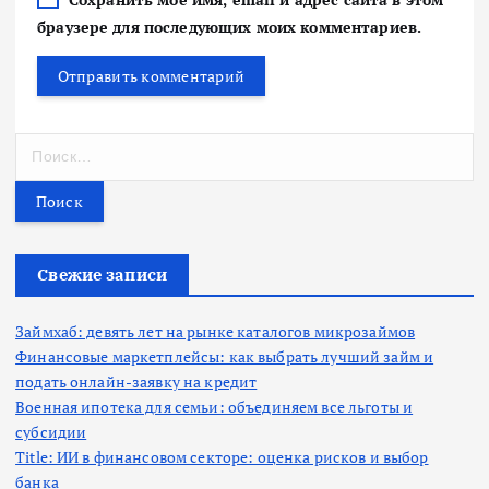
браузере для последующих моих комментариев.
Н
а
й
т
и
:
Свежие записи
Займхаб: девять лет на рынке каталогов микрозаймов
Финансовые маркетплейсы: как выбрать лучший займ и
подать онлайн-заявку на кредит
Военная ипотека для семьи: объединяем все льготы и
субсидии
Title: ИИ в финансовом секторе: оценка рисков и выбор
банка