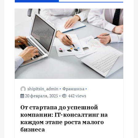
а
ц
и
я
п
о
shipitsin_admin
Франшиза
20 февраля, 2025
442 views
з
От стартапа до успешной
а
компании: IT-консалтинг на
каждом этапе роста малого
п
бизнеса