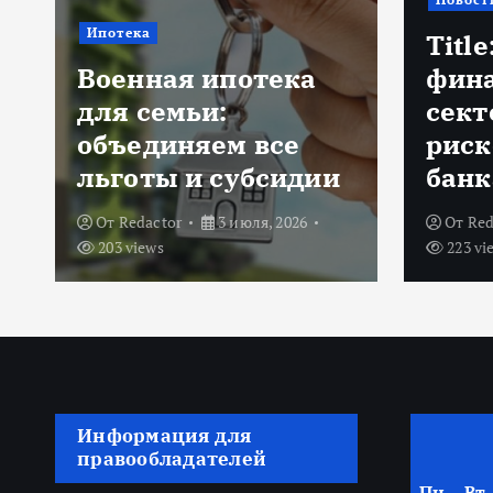
Банков
Title: ИИ в
финансовом
Биом
секторе: оценка
ИИ: 
рисков и выбор
техн
банка
банк
От
Redactor
18 июня, 2026
От
shi
223 views
25 мая,
Информация для
правообладателей
Пн
Вт