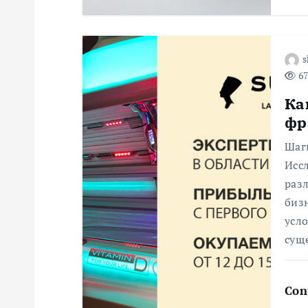
а
п
s
и
67
Ка
с
фр
я
Шаг
Исс
раз
м
биз
усло
сущ
Con