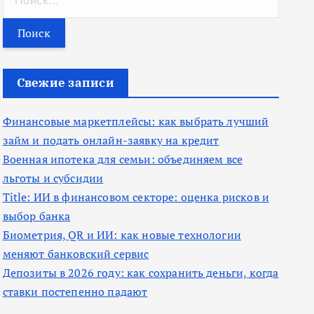
а
й
т
и
Свежие записи
:
Финансовые маркетплейсы: как выбрать лучший
займ и подать онлайн-заявку на кредит
Военная ипотека для семьи: объединяем все
льготы и субсидии
Title: ИИ в финансовом секторе: оценка рисков и
выбор банка
Биометрия, QR и ИИ: как новые технологии
меняют банковский сервис
Депозиты в 2026 году: как сохранить деньги, когда
ставки постепенно падают