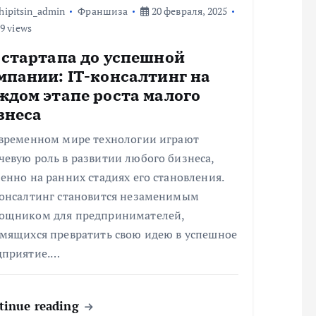
hipitsin_admin
Франшиза
20 февраля, 2025
9 views
 стартапа до успешной
мпании: IT-консалтинг на
ждом этапе роста малого
знеса
овременном мире технологии играют
евую роль в развитии любого бизнеса,
енно на ранних стадиях его становления.
консалтинг становится незаменимым
ощником для предпринимателей,
емящихся превратить свою идею в успешное
дприятие.…
tinue reading