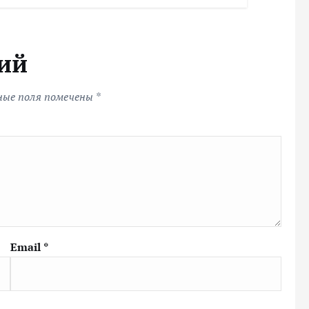
ий
ные поля помечены
*
Email
*