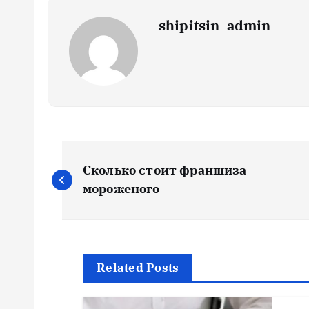
shipitsin_admin
Н
Сколько стоит франшиза
а
мороженого
в
и
Related Posts