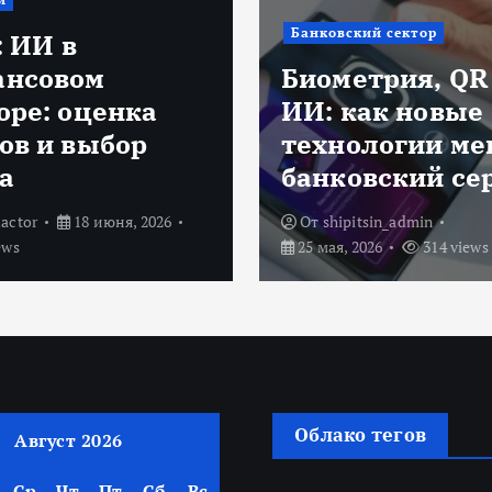
ский сектор
Депозиты в 20
етрия, QR и
году: как сохр
как новые
деньги, когда
ологии меняют
ставки постеп
овский сервис
падают
pitsin_admin
От
shipitsin_admin
 2026
314 views
19 мая, 2026
308 views
Облако тегов
Август 2026
Ср
Чт
Пт
Сб
Вс