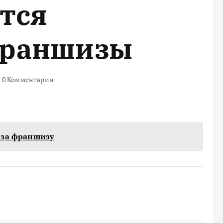
тся
франшизы
0 Комментарии
 за франшизу