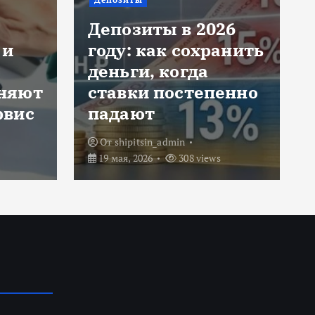
Яндекс
26
авиабилеты: как
анить
сейчас искать
дешёвые перелёты
енно
без лишних
заморочек
От
shipitsin_admin
29 апреля, 2026
413 views