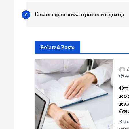
Н
Какая франшиза приносит доход
а
в
Related Posts
и
г
s
44
а
От
ко
ц
ка
би
и
В с