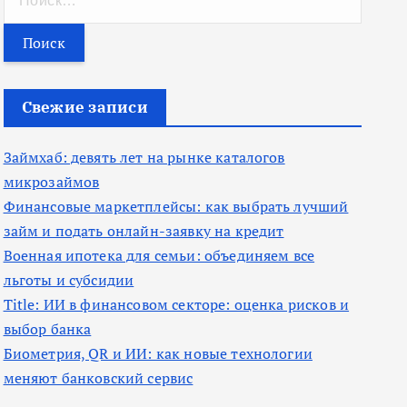
а
й
т
и
Свежие записи
:
Займхаб: девять лет на рынке каталогов
микрозаймов
Финансовые маркетплейсы: как выбрать лучший
займ и подать онлайн-заявку на кредит
Военная ипотека для семьи: объединяем все
льготы и субсидии
Title: ИИ в финансовом секторе: оценка рисков и
выбор банка
Биометрия, QR и ИИ: как новые технологии
меняют банковский сервис