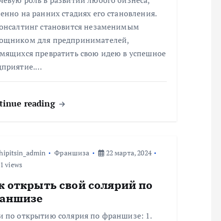
евую роль в развитии любого бизнеса,
енно на ранних стадиях его становления.
консалтинг становится незаменимым
ощником для предпринимателей,
емящихся превратить свою идею в успешное
дприятие.…
tinue reading
hipitsin_admin
Франшиза
22 марта, 2024
1 views
к открыть свой солярий по
аншизе
и по открытию солярия по франшизе: 1.