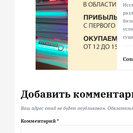
я
Исс
раз
биз
м
усло
сущ
Con
Добавить комментар
Ваш адрес email не будет опубликован.
Обязатель
Комментарий
*