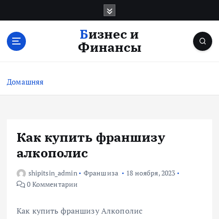
П
е
р
Бизнес и
е
Финансы
й
т
и
Домашняя
к
с
о
д
е
Как купить франшизу
р
алкополис
ж
и
shipitsin_admin
Франшиза
18 ноября, 2023
м
0 Комментарии
о
м
у
Как купить франшизу Алкополис