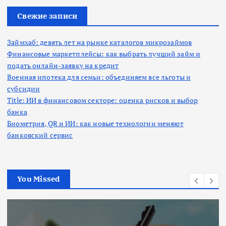
и
:
Свежие записи
Займхаб: девять лет на рынке каталогов микрозаймов
Финансовые маркетплейсы: как выбрать лучший займ и
подать онлайн-заявку на кредит
Военная ипотека для семьи: объединяем все льготы и
субсидии
Title: ИИ в финансовом секторе: оценка рисков и выбор
банка
Биометрия, QR и ИИ: как новые технологии меняют
банковский сервис
You Missed