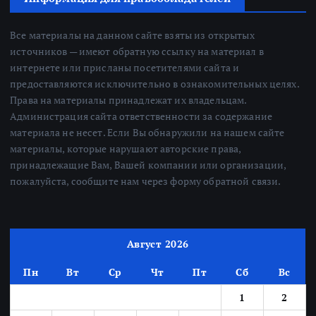
Все материалы на данном сайте взяты из открытых
источников — имеют обратную ссылку на материал в
интернете или присланы посетителями сайта и
предоставляются исключительно в ознакомительных целях.
Права на материалы принадлежат их владельцам.
Администрация сайта ответственности за содержание
материала не несет. Если Вы обнаружили на нашем сайте
материалы, которые нарушают авторские права,
принадлежащие Вам, Вашей компании или организации,
пожалуйста, сообщите нам через форму обратной связи.
Август 2026
Пн
Вт
Ср
Чт
Пт
Сб
Вс
1
2