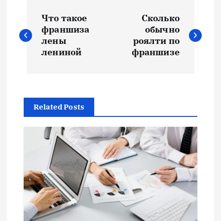
Н
Что такое
Сколько
а
франшиза
обычно
лены
роялти по
в
лениной
франшизе
и
г
Related Posts
а
ц
и
я