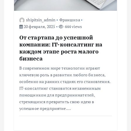
п
о
shipitsin_admin
Франшиза
20 февраля, 2025
444 views
з
От стартапа до успешной
а
компании: IT-консалтинг на
каждом этапе роста малого
п
бизнеса
В современном мире технологии играют
и
ключевую роль в развитии любого бизнеса,
особенно на ранних стадиях его становления.
с
IT-консалтинг становится незаменимым
помощником для предпринимателей,
я
стремящихся превратить свою идею в
успешное предприятие.…
м