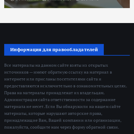
Информация для правообладателей
Все материалы на данном сайте взяты из открытых
источников — имеют обратную ссылку на материал в
интернете или присланы посетителями сайта и
предоставляются исключительно в ознакомительных целях.
Права на материалы принадлежат их владельцам.
Администрация сайта ответственности за содержание
материала не несет. Если Вы обнаружили на нашем сайте
материалы, которые нарушают авторские права,
принадлежащие Вам, Вашей компании или организации,
пожалуйста, сообщите нам через форму обратной связи.