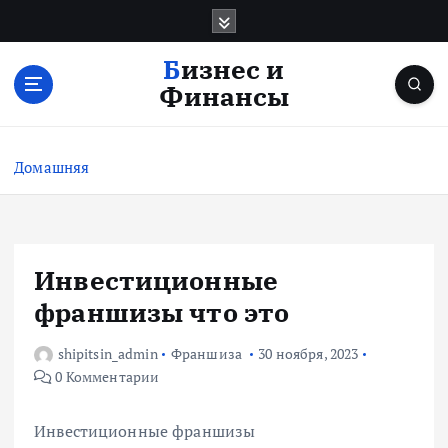
П
е
р
Бизнес и
е
Финансы
й
т
и
Домашняя
к
с
о
д
е
Инвестиционные
р
франшизы что это
ж
и
shipitsin_admin
Франшиза
30 ноября, 2023
м
0 Комментарии
о
м
у
Инвестиционные франшизы