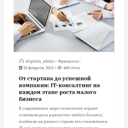
ц
и
я
п
о
shipitsin_admin
Франшиза
20 февраля, 2025
440 views
з
От стартапа до успешной
а
компании: IT-консалтинг на
каждом этапе роста малого
п
бизнеса
В современном мире технологии играют
и
ключевую роль в развитии любого бизнеса,
особенно на ранних стадиях его становления.
IT-консалтинг становится незаменимым