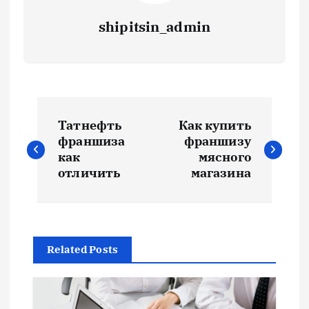
shipitsin_admin
Н
Татнефть
Как купить
а
франшиза
франшизу
как
мясного
в
отличить
магазина
и
г
Related Posts
а