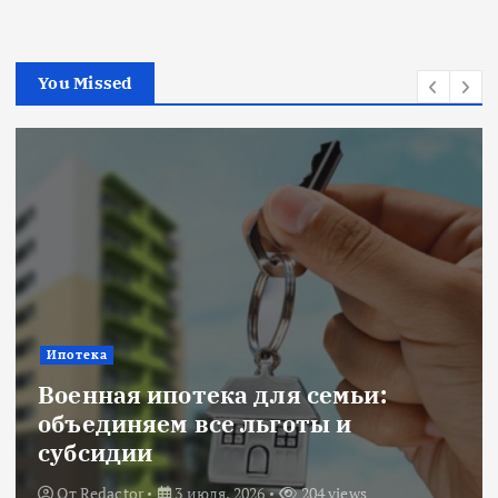
You Missed
Новости
Title: ИИ в финансовом секторе:
оценка рисков и выбор банка
От
Redactor
18 июня, 2026
224 views