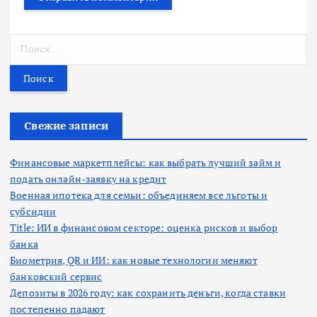
Н
а
й
т
и
:
Свежие записи
Финансовые маркетплейсы: как выбрать лучший займ и
подать онлайн-заявку на кредит
Военная ипотека для семьи: объединяем все льготы и
субсидии
Title: ИИ в финансовом секторе: оценка рисков и выбор
банка
Биометрия, QR и ИИ: как новые технологии меняют
банковский сервис
Депозиты в 2026 году: как сохранить деньги, когда ставки
постепенно падают