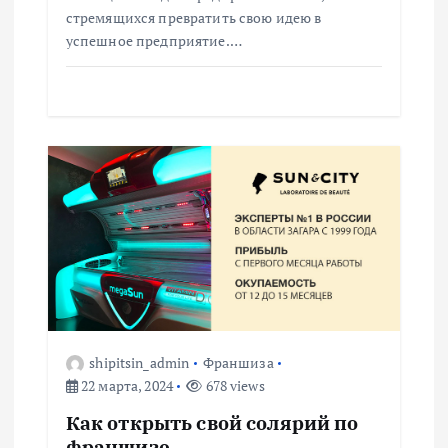
я
стремящихся превратить свою идею в
м
успешное предприятие.…
shipitsin_admin
Франшиза
22 марта, 2024
678 views
Как открыть свой солярий по
франшизе