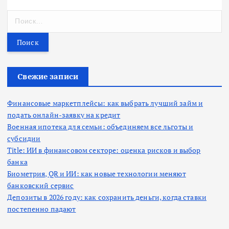
Н
а
й
т
и
:
Свежие записи
Финансовые маркетплейсы: как выбрать лучший займ и
подать онлайн-заявку на кредит
Военная ипотека для семьи: объединяем все льготы и
субсидии
Title: ИИ в финансовом секторе: оценка рисков и выбор
банка
Биометрия, QR и ИИ: как новые технологии меняют
банковский сервис
Депозиты в 2026 году: как сохранить деньги, когда ставки
постепенно падают