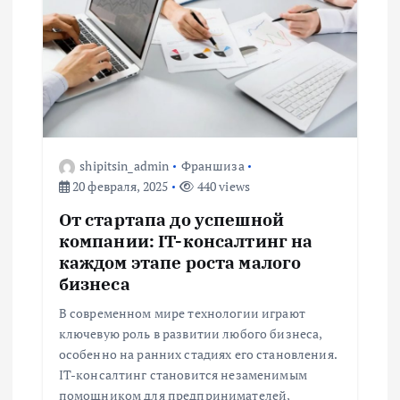
и
я
п
о
shipitsin_admin
Франшиза
з
20 февраля, 2025
440 views
а
От стартапа до успешной
компании: IT-консалтинг на
п
каждом этапе роста малого
бизнеса
и
В современном мире технологии играют
ключевую роль в развитии любого бизнеса,
с
особенно на ранних стадиях его становления.
IT-консалтинг становится незаменимым
помощником для предпринимателей,