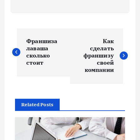
Н
Франшиза
Как
а
лаваша
сделать
сколько
франшизу
в
стоит
своей
компании
и
г
Related Posts
а
ц