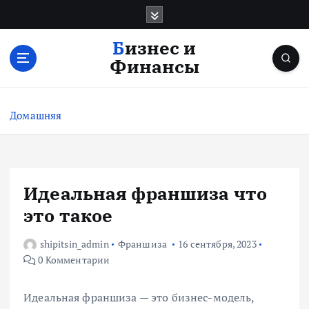
П
е
р
Бизнес и
е
Финансы
й
т
и
Домашняя
к
с
о
д
е
Идеальная франшиза что
р
это такое
ж
и
shipitsin_admin
Франшиза
16 сентября, 2023
м
0 Комментарии
о
м
у
Идеальная франшиза — это бизнес-модель,