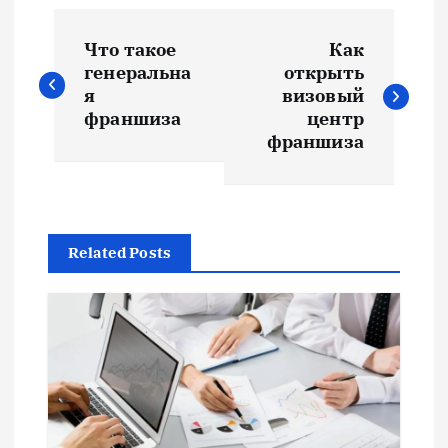
Н
Что такое
Как
а
генеральна
открыть
я
визовый
в
франшиза
центр
франшиза
и
г
Related Posts
а
ц
и
я