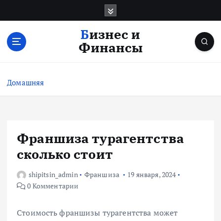
П
е
р
Бизнес и
е
Финансы
й
т
и
Домашняя
к
с
о
д
е
Франшиза турагентства
р
сколько стоит
ж
и
shipitsin_admin
Франшиза
19 января, 2024
м
0 Комментарии
о
м
у
Стоимость франшизы турагентства может