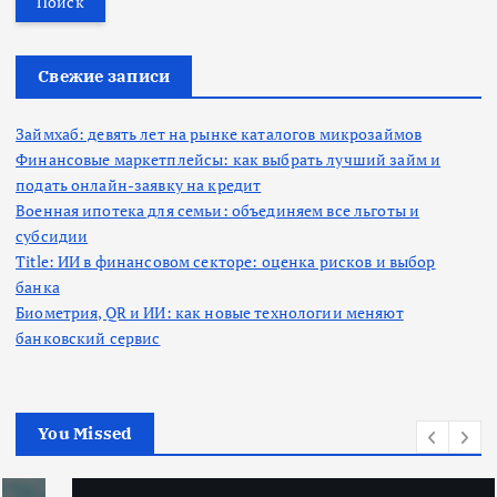
т
и
:
Свежие записи
Займхаб: девять лет на рынке каталогов микрозаймов
Финансовые маркетплейсы: как выбрать лучший займ и
подать онлайн-заявку на кредит
Военная ипотека для семьи: объединяем все льготы и
субсидии
Title: ИИ в финансовом секторе: оценка рисков и выбор
банка
Биометрия, QR и ИИ: как новые технологии меняют
банковский сервис
You Missed