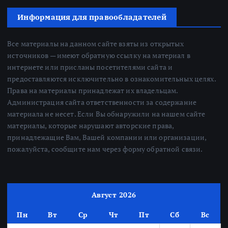
Информация для правообладателей
Все материалы на данном сайте взяты из открытых
источников — имеют обратную ссылку на материал в
интернете или присланы посетителями сайта и
предоставляются исключительно в ознакомительных целях.
Права на материалы принадлежат их владельцам.
Администрация сайта ответственности за содержание
материала не несет. Если Вы обнаружили на нашем сайте
материалы, которые нарушают авторские права,
принадлежащие Вам, Вашей компании или организации,
пожалуйста, сообщите нам через форму обратной связи.
Август 2026
Пн
Вт
Ср
Чт
Пт
Сб
Вс