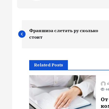
Н
Франшиза слетать ру сколько
а
стоит
в
и
Related Posts
г
s
44
а
От
ц
ко