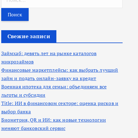
а
й
т
и
Свежие записи
:
Займхаб: девять лет на рынке каталогов
микрозаймов
Финансовые маркетплейсы: как выбрать лучший
займ и подать онлайн-заявку на кредит
Военная ипотека для семьи: объединяем все
льготы и субсидии
Title: ИИ в финансовом секторе: оценка рисков и
выбор банка
Биометрия, QR и ИИ: как новые технологии
меняют банковский сервис