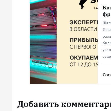
Ка
с
фр
я
Шаг
Исс
раз
м
биз
усло
сущ
Con
Добавить комментар