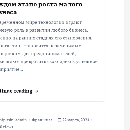
ждом этапе роста малого
знеса
овременном мире технологии играют
евую роль в развитии любого бизнеса,
енно на ранних стадиях его становления.
консалтинг становится незаменимым
ощником для предпринимателей,
емящихся превратить свою идею в успешное
дприятие.…
tinue reading
hipitsin_admin
Франшиза
22 марта, 2024
0 views