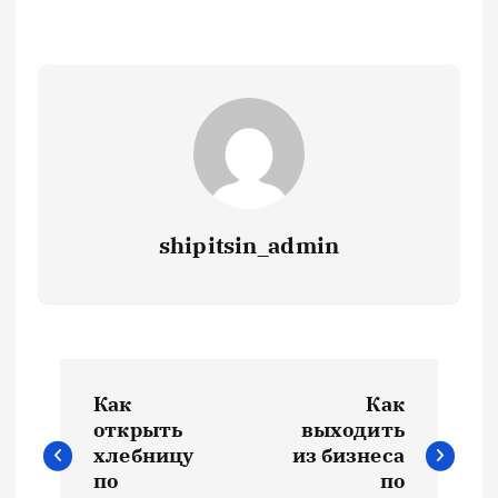
shipitsin_admin
Н
Как
Как
а
открыть
выходить
хлебницу
из бизнеса
в
по
по