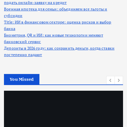
подать онлайн-заявку на кредит
Военная ипотека для семьи: объединяем все льготы и
субсидии
Title: ИИ в финансовом секторе: оценка рисков и выбор
банка
Биометрия, QR и ИИ: как новые технологии меняют
банковский сервис
Депозиты в 2026 году: как сохранить деньги, когда ставки
постепенно падают
You Missed