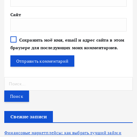
Сайт
Сохранить моё имя, email и адрес сайта в этом
браузере для последующих моих комментариев.
Н
а
й
т
и
:
Свежие записи
Финансовые маркетплейсы: как выбрать лучший займ и