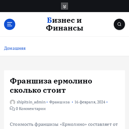
П
е
р
Бизнес и
е
Финансы
й
т
и
Домашняя
к
с
о
д
е
Франшиза ермолино
р
сколько стоит
ж
и
shipitsin_admin
Франшиза
16 февраля, 2024
м
0 Комментарии
о
м
у
Стоимость франшизы «Ермолино» составляет от