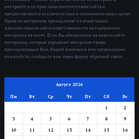
интернете или присланы посетителями сайта и
предоставляются исключительно в ознакомительных целях.
Права на материалы принадлежат их владельцам.
Администрация сайта ответственности за содержание
материала не несет. Если Вы обнаружили на нашем сайте
материалы, которые нарушают авторские права,
принадлежащие Вам, Вашей компании или организации,
пожалуйста, сообщите нам через форму обратной связи.
Август 2026
Пн
Вт
Ср
Чт
Пт
Сб
Вс
1
2
3
4
5
6
7
8
9
10
11
12
13
14
15
16