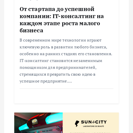
а
От стартапа до успешной
компании: IT-консалтинг на
п
каждом этапе роста малого
бизнеса
и
В современном мире технологии играют
ключевую роль в развитии любого бизнеса,
с
особенно на ранних стадиях его становления.
IT-консалтинг становится незаменимым
я
помощником для предпринимателей,
стремящихся превратить свою идею в
м
успешное предприятие.…