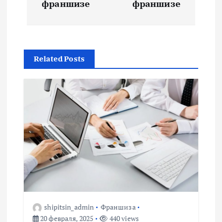
франшизе
франшизе
и
г
Related Posts
а
ц
и
я
п
о
shipitsin_admin
Франшиза
з
20 февраля, 2025
440 views