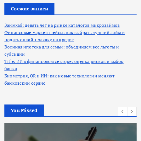
и
:
Свежие записи
Займхаб: девять лет на рынке каталогов микрозаймов
Финансовые маркетплейсы: как выбрать лучший займ и
подать онлайн-заявку на кредит
Военная ипотека для семьи: объединяем все льготы и
субсидии
Title: ИИ в финансовом секторе: оценка рисков и выбор
банка
Биометрия, QR и ИИ: как новые технологии меняют
банковский сервис
You Missed