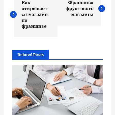
Как
Франшиза
а
открывает
фруктового
ся магазин
магазина
в
по
франшизе
и
г
Related Posts
а
ц
и
я
п