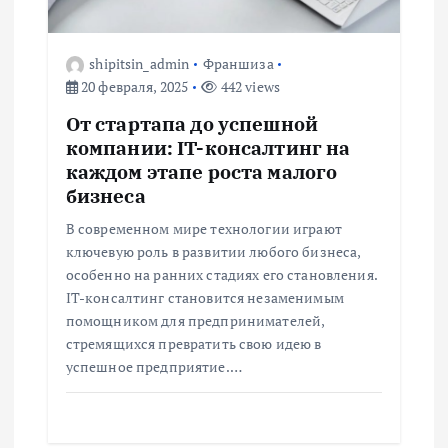
о
shipitsin_admin
Франшиза
з
20 февраля, 2025
442 views
а
От стартапа до успешной
компании: IT-консалтинг на
п
каждом этапе роста малого
бизнеса
и
В современном мире технологии играют
ключевую роль в развитии любого бизнеса,
с
особенно на ранних стадиях его становления.
IT-консалтинг становится незаменимым
я
помощником для предпринимателей,
стремящихся превратить свою идею в
м
успешное предприятие.…