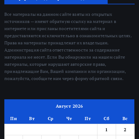
Все материалы на данном сайте взяты из открытых
источников — имеют обратную ссылку на материал в
интернете или присланы посетителями сайта и
предоставляются исключительно в ознакомительных целях.
Права на материалы принадлежат их владельцам.
Администрация сайта ответственности за содержание
материала не несет. Если Вы обнаружили на нашем сайте
материалы, которые нарушают авторские права,
принадлежащие Вам, Вашей компании или организации,
пожалуйста, сообщите нам через форму обратной связи.
Август 2026
Пн
Вт
Ср
Чт
Пт
Сб
Вс
1
2