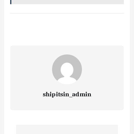
shipitsin_admin
Н