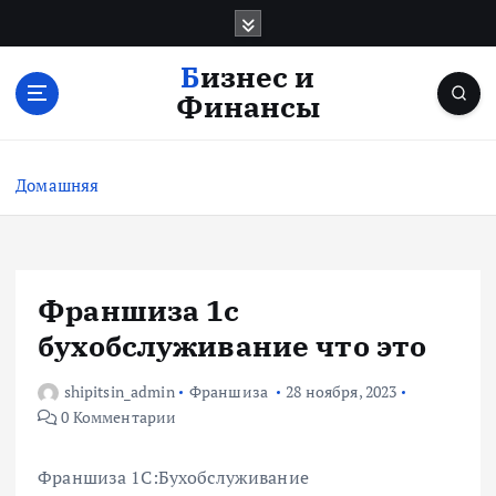
П
е
р
Бизнес и
е
Финансы
й
т
и
Домашняя
к
с
о
д
е
Франшиза 1с
р
бухобслуживание что это
ж
и
shipitsin_admin
Франшиза
28 ноября, 2023
м
0 Комментарии
о
м
у
Франшиза 1С:Бухобслуживание