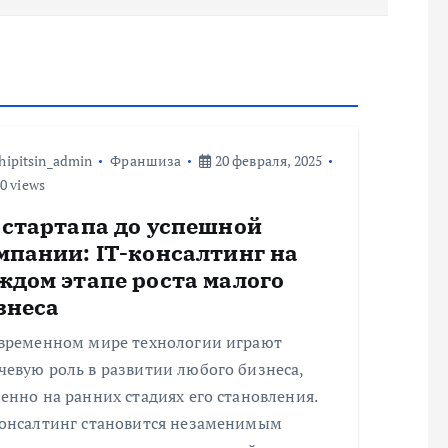
hipitsin_admin
Франшиза
20 февраля, 2025
0 views
 стартапа до успешной
мпании: IT-консалтинг на
ждом этапе роста малого
знеса
овременном мире технологии играют
евую роль в развитии любого бизнеса,
енно на ранних стадиях его становления.
консалтинг становится незаменимым