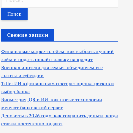
а
й
т
и
Свежие записи
:
Финансовые маркетплейсы: как выбрать лучший
займ и подать онлайн-заявку на кредит
Военная ипотека для семьи: объединяем все
льготы и субсидии
Title: ИИ в финансовом секторе: оценка рисков и
выбор банка
Биометрия, QR и ИИ: как новые технологии
меняют банковский сервис
Депозиты в 2026 году: как сохранить деньги, когда
ставки постепенно падают