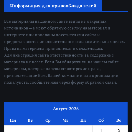
Информация для правообладателей
Все материалы на данном сайте взяты из открытых
источников — имеют обратную ссылку на материал в
интернете или присланы посетителями сайта и
предоставляются исключительно в ознакомительных целях.
Права на материалы принадлежат их владельцам.
Администрация сайта ответственности за содержание
материала не несет. Если Вы обнаружили на нашем сайте
материалы, которые нарушают авторские права,
принадлежащие Вам, Вашей компании или организации,
пожалуйста, сообщите нам через форму обратной связи.
Август 2026
Пн
Вт
Ср
Чт
Пт
Сб
Вс
1
2