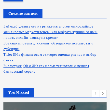
т
и
:
Свежие записи
Займхаб: девять лет на рынке каталогов микрозаймов
Финансовые маркетплейсы: как выбрать лучший займ и
подать онлайн-заявку на кредит
Военная ипотека для семьи: объединяем все льготы и
субсидии
Title: ИИ в финансовом секторе: оценка рисков и выбор
банка
Биометрия, QR и ИИ: как новые технологии меняют
банковский сервис
You Missed