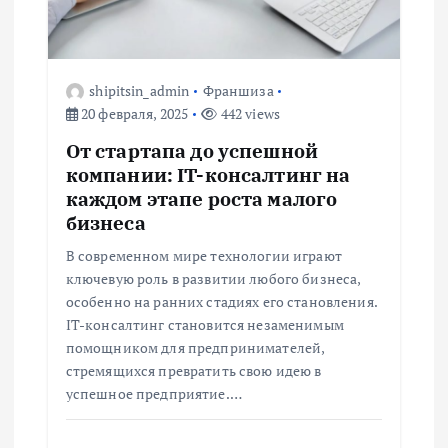
п
о
shipitsin_admin
Франшиза
20 февраля, 2025
442 views
з
От стартапа до успешной
а
компании: IT-консалтинг на
каждом этапе роста малого
п
бизнеса
В современном мире технологии играют
и
ключевую роль в развитии любого бизнеса,
особенно на ранних стадиях его становления.
с
IT-консалтинг становится незаменимым
помощником для предпринимателей,
я
стремящихся превратить свою идею в
успешное предприятие.…
м