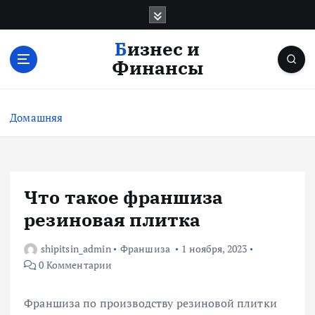
П
е
р
Бизнес и
е
Финансы
й
т
и
Домашняя
к
с
о
д
е
Что такое франшиза
р
резиновая плитка
ж
и
shipitsin_admin
Франшиза
1 ноября, 2023
м
0 Комментарии
о
м
у
Франшиза по производству резиновой плитки