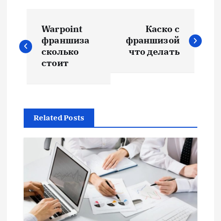
Н
Warpoint
Каско с
а
франшиза
франшизой
сколько
что делать
в
стоит
и
г
Related Posts
а
ц
и
я