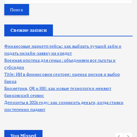
а
й
т
и
:
Свежие записи
Финансовые маркетплейсы: как выбрать лучший займ и
подать онлайн-заявку на кредит
Военная ипотека для семьи: объединяем все льготы и
субсидии
Title: ИИ в финансовом секторе: оценка рисков и выбор
банка
Биометрия, QR и ИИ: как новые технологии меняют
банковский сервис
Депозиты в 2026 году: как сохранить деньги, когда ставки
постепенно падают
You Missed