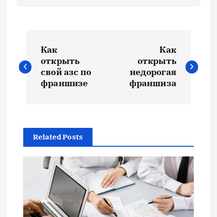
Н
Как
Как
а
открыть
открыть
свой азс по
недорогая
в
франшизе
франшиза
и
г
Related Posts
а
ц
и