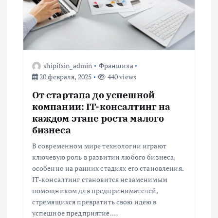
я
п
о
shipitsin_admin
Франшиза
20 февраля, 2025
440 views
з
От стартапа до успешной
а
компании: IT-консалтинг на
каждом этапе роста малого
п
бизнеса
В современном мире технологии играют
и
ключевую роль в развитии любого бизнеса,
особенно на ранних стадиях его становления.
с
IT-консалтинг становится незаменимым
помощником для предпринимателей,
я
стремящихся превратить свою идею в
успешное предприятие.…