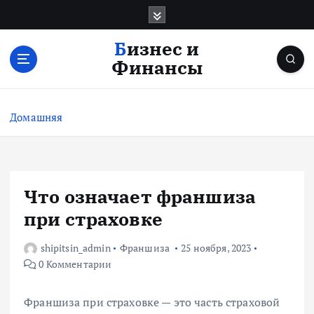
П
е
р
Бизнес и
е
Финансы
й
т
и
Домашняя
к
с
о
д
е
Что означает франшиза
р
при страховке
ж
и
shipitsin_admin
Франшиза
25 ноября, 2023
м
0 Комментарии
о
м
у
Франшиза при страховке — это часть страховой