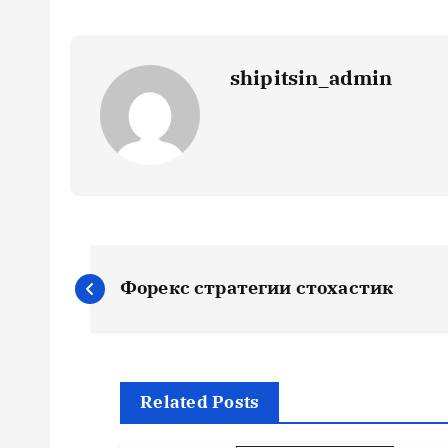
shipitsin_admin
Н
Форекс стратегии стохастик
а
в
Related Posts
и