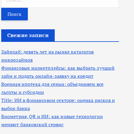
а
й
т
и
Свежие записи
:
Займхаб: девять лет на рынке каталогов
микрозаймов
Финансовые маркетплейсы: как выбрать лучший
займ и подать онлайн-заявку на кредит
Военная ипотека для семьи: объединяем все
льготы и субсидии
Title: ИИ в финансовом секторе: оценка рисков и
выбор банка
Биометрия, QR и ИИ: как новые технологии
меняют банковский сервис