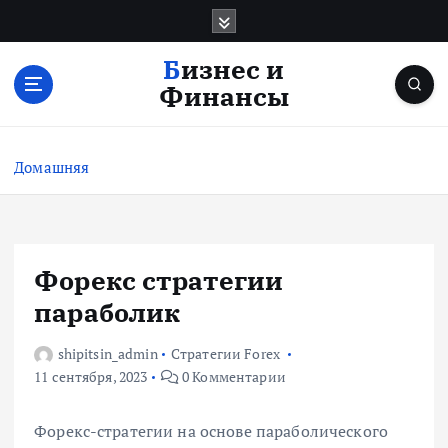
П
е
р
Бизнес и
е
Финансы
й
т
и
Домашняя
к
с
о
д
е
Форекс стратегии
р
параболик
ж
и
shipitsin_admin
Стратегии Forex
м
11 сентября, 2023
0 Комментарии
о
м
у
Форекс-стратегии на основе параболического