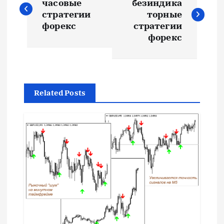
а
часовые
безиндика
стратегии
торные
в
форекс
стратегии
форекс
и
г
Related Posts
а
ц
и
я
п