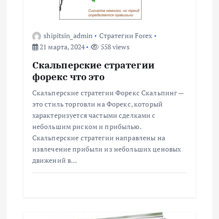
о
з
shipitsin_admin
Стратегии Forex
а
21 марта, 2024
558 views
Скальперские стратегии
п
форекс что это
и
Скальперские стратегии Форекс Скальпинг —
это стиль торговли на Форекс, который
с
характеризуется частыми сделками с
небольшим риском и прибылью.
Скальперские стратегии направлены на
я
извлечение прибыли из небольших ценовых
движений в…
м