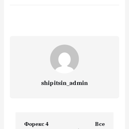
shipitsin_admin
Н
Форекс 4
Все