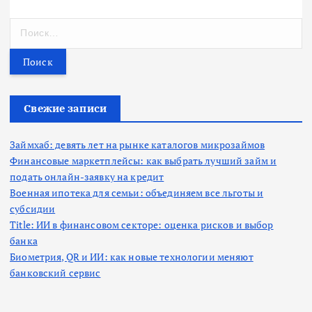
Н
а
й
т
и
:
Свежие записи
Займхаб: девять лет на рынке каталогов микрозаймов
Финансовые маркетплейсы: как выбрать лучший займ и
подать онлайн-заявку на кредит
Военная ипотека для семьи: объединяем все льготы и
субсидии
Title: ИИ в финансовом секторе: оценка рисков и выбор
банка
Биометрия, QR и ИИ: как новые технологии меняют
банковский сервис