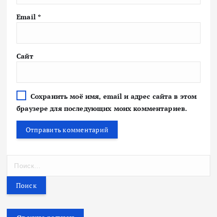
Email
*
Сайт
Сохранить моё имя, email и адрес сайта в этом
браузере для последующих моих комментариев.
Н
а
й
т
и
: