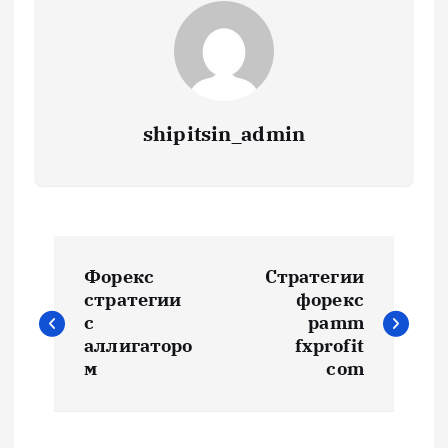
shipitsin_admin
Н
Форекс
Стратегии
а
стратегии
форекс
с
pamm
в
аллигаторо
fxprofit
м
com
и