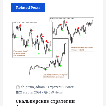
г
Related Posts
а
ц
и
я
п
о
з
shipitsin_admin
Стратегии Forex
а
21 марта, 2024
559 views
Скальперские стратегии