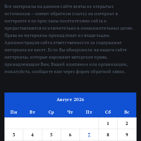
Все материалы на данном сайте взяты из открытых
источников — имеют обратную ссылку на материал в
интернете или присланы посетителями сайта и
предоставляются исключительно в ознакомительных целях.
Права на материалы принадлежат их владельцам.
Администрация сайта ответственности за содержание
материала не несет. Если Вы обнаружили на нашем сайте
материалы, которые нарушают авторские права,
принадлежащие Вам, Вашей компании или организации,
пожалуйста, сообщите нам через форму обратной связи.
Август 2026
Пн
Вт
Ср
Чт
Пт
Сб
Вс
1
2
3
4
5
6
7
8
9