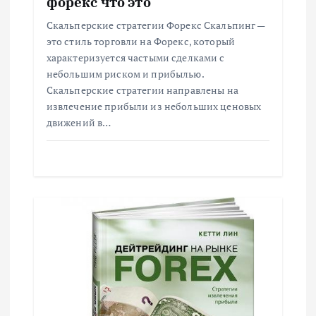
п
форекс что это
и
Скальперские стратегии Форекс Скальпинг —
это стиль торговли на Форекс, который
с
характеризуется частыми сделками с
небольшим риском и прибылью.
Скальперские стратегии направлены на
я
извлечение прибыли из небольших ценовых
движений в…
м