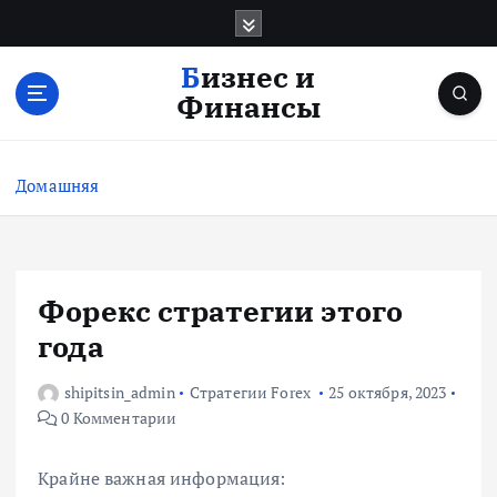
П
е
р
Бизнес и
е
Финансы
й
т
и
Домашняя
к
с
о
д
е
Форекс стратегии этого
р
года
ж
и
shipitsin_admin
Стратегии Forex
25 октября, 2023
м
0 Комментарии
о
м
у
Крайне важная информация: