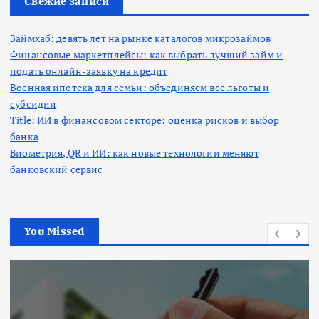
Свежие записи
Займхаб: девять лет на рынке каталогов микрозаймов
Финансовые маркетплейсы: как выбрать лучший займ и
подать онлайн-заявку на кредит
Военная ипотека для семьи: объединяем все льготы и
субсидии
Title: ИИ в финансовом секторе: оценка рисков и выбор
банка
Биометрия, QR и ИИ: как новые технологии меняют
банковский сервис
You Missed