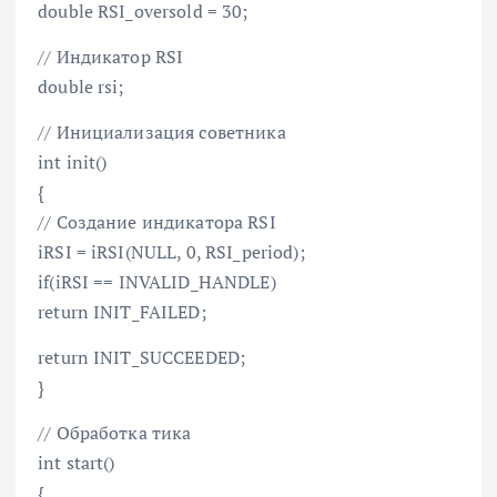
double RSI_oversold = 30;
// Индикатор RSI
double rsi;
// Инициализация советника
int init()
{
// Создание индикатора RSI
iRSI = iRSI(NULL, 0, RSI_period);
if(iRSI == INVALID_HANDLE)
return INIT_FAILED;
return INIT_SUCCEEDED;
}
// Обработка тика
int start()
{