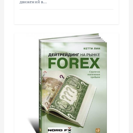
я
движений в…
м