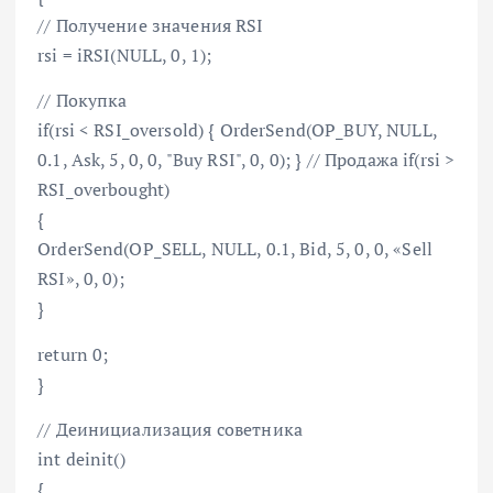
// Получение значения RSI
rsi = iRSI(NULL, 0, 1);
// Покупка
if(rsi < RSI_oversold) { OrderSend(OP_BUY, NULL,
0.1, Ask, 5, 0, 0, "Buy RSI", 0, 0); } // Продажа if(rsi >
RSI_overbought)
{
OrderSend(OP_SELL, NULL, 0.1, Bid, 5, 0, 0, «Sell
RSI», 0, 0);
}
return 0;
}
// Деинициализация советника
int deinit()
{