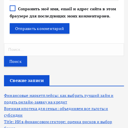
Сохранить моё имя, email и адрес сайта в этом
браузере для последующих моих комментариев.
Н
а
й
т
и
:
Свежие записи
Финансовые маркетплейсы: как выбрать лучший займ и
подать онлайн-заявку на кредит
Военная ипотека для семьи: объединяем все льготы и
субсидии
Title: ИИ в финансовом секторе: оценка рисков и выбор