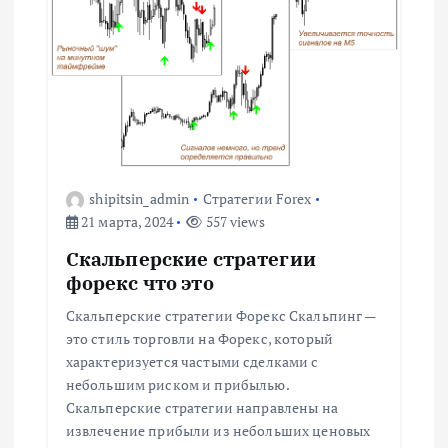
и
я
п
о
з
shipitsin_admin
Стратегии Forex
21 марта, 2024
557 views
а
Скальперские стратегии
форекс что это
п
Скальперские стратегии Форекс Скальпинг —
и
это стиль торговли на Форекс, который
характеризуется частыми сделками с
с
небольшим риском и прибылью.
Скальперские стратегии направлены на
извлечение прибыли из небольших ценовых