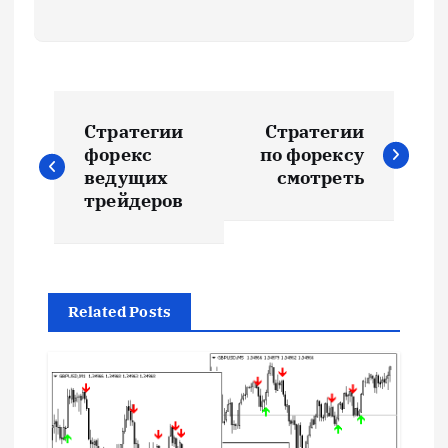
Н
Стратегии
Стратегии
а
форекс
по форексу
ведущих
смотреть
в
трейдеров
и
г
Related Posts
а
ц