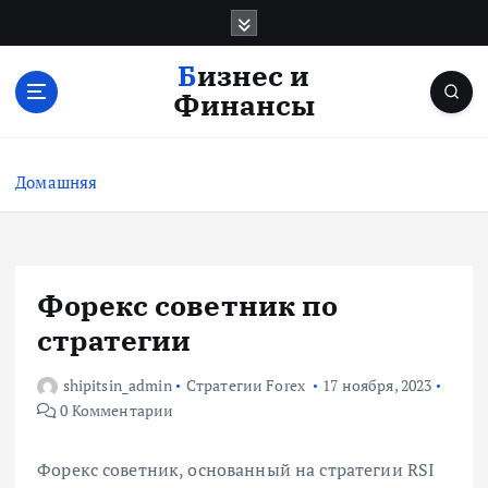
П
е
р
Бизнес и
е
Финансы
й
т
и
Домашняя
к
с
о
д
е
Форекс советник по
р
стратегии
ж
и
shipitsin_admin
Стратегии Forex
17 ноября, 2023
м
0 Комментарии
о
м
у
Форекс советник, основанный на стратегии RSI