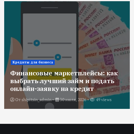
Ипотека
Военная ипотека для семьи:
объединяем все льготы и
субсидии
От
Redactor
3 июля, 2026
205 views