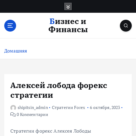
П
е
р
Бизнес и
е
Финансы
й
т
и
Домашняя
к
с
о
д
е
Алексей лобода форекс
р
стратегии
ж
и
shipitsin_admin
Стратегии Forex
6 октября, 2023
м
0 Комментарии
о
м
у
Стратегии форекс Алексея Лободы