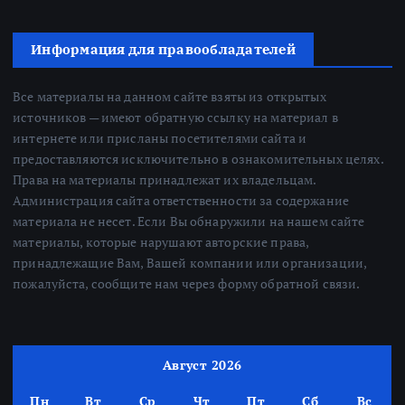
Информация для правообладателей
Все материалы на данном сайте взяты из открытых
источников — имеют обратную ссылку на материал в
интернете или присланы посетителями сайта и
предоставляются исключительно в ознакомительных целях.
Права на материалы принадлежат их владельцам.
Администрация сайта ответственности за содержание
материала не несет. Если Вы обнаружили на нашем сайте
материалы, которые нарушают авторские права,
принадлежащие Вам, Вашей компании или организации,
пожалуйста, сообщите нам через форму обратной связи.
Август 2026
Пн
Вт
Ср
Чт
Пт
Сб
Вс