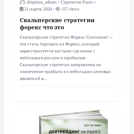
з
shipitsin_admin
Стратегии Forex
21 марта, 2024
557 views
а
Скальперские стратегии
форекс что это
п
Скальперские стратегии Форекс Скальпинг —
и
это стиль торговли на Форекс, который
характеризуется частыми сделками с
с
небольшим риском и прибылью.
Скальперские стратегии направлены на
извлечение прибыли из небольших ценовых
я
движений в…
м