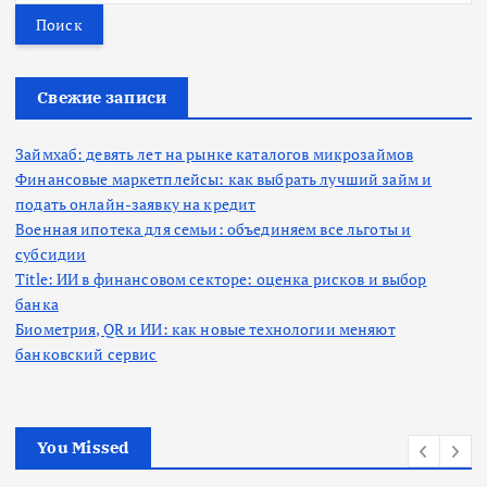
й
т
и
:
Свежие записи
Займхаб: девять лет на рынке каталогов микрозаймов
Финансовые маркетплейсы: как выбрать лучший займ и
подать онлайн-заявку на кредит
Военная ипотека для семьи: объединяем все льготы и
субсидии
Title: ИИ в финансовом секторе: оценка рисков и выбор
банка
Биометрия, QR и ИИ: как новые технологии меняют
банковский сервис
You Missed