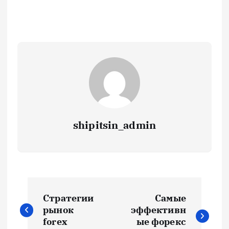
shipitsin_admin
Н
Стратегии
Самые
а
рынок
эффективн
forex
ые форекс