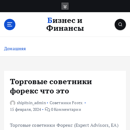
П
е
р
Бизнес и
е
Финансы
й
т
и
Домашняя
к
с
о
д
е
Торговые советники
р
форекс что это
ж
и
shipitsin_admin
Советники Forex
м
15 февраля, 2024
0 Комментарии
о
м
у
Торговые советники Форекс (Expert Advisors, EA)