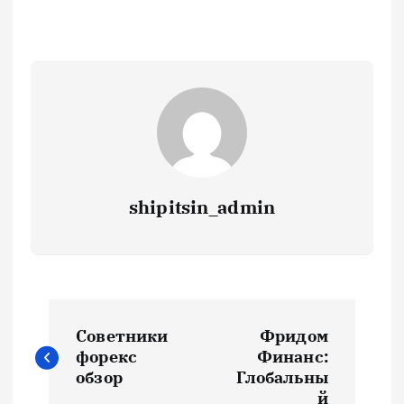
shipitsin_admin
Н
Советники
Фридом
а
форекс
Финанс:
обзор
Глобальны
й