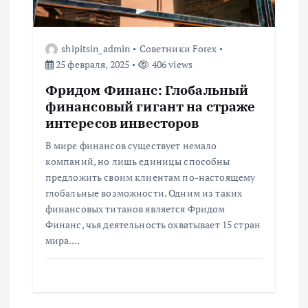
а
shipitsin_admin
Советники Forex
п
25 февраля, 2025
406 views
Фридом Финанс: Глобальный
и
финансовый гигант на страже
интересов инвесторов
с
В мире финансов существует немало
я
компаний, но лишь единицы способны
предложить своим клиентам по-настоящему
м
глобальные возможности. Одним из таких
финансовых титанов является Фридом
Финанс, чья деятельность охватывает 15 стран
мира.…