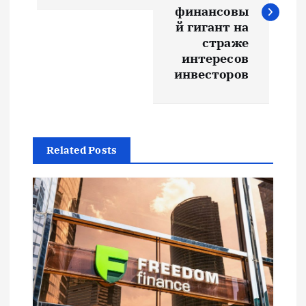
в
финансовы
и
й гигант на
страже
интересов
г
инвесторов
а
ц
Related Posts
и
я
п
о
з