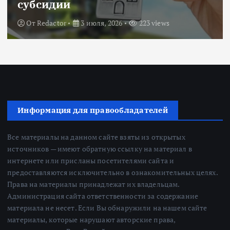
субсидии
От
Redactor
3 июля, 2026
223 views
Информация для правообладателей
Все материалы на данном сайте взяты из открытых
источников — имеют обратную ссылку на материал в
интернете или присланы посетителями сайта и
предоставляются исключительно в ознакомительных целях.
Права на материалы принадлежат их владельцам.
Администрация сайта ответственности за содержание
материала не несет. Если Вы обнаружили на нашем сайте
материалы, которые нарушают авторские права,