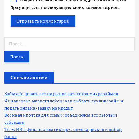
браузере для последующих моих комментариев.
Н
а
й
т
и
:
Свежие записи
Займхаб: девять лет на рынке каталогов микрозаймов
Финансовые маркетплейсы: как выбрать лучший займ и
подать онлайн-заявку на кредит
Военная ипотека для семьи: объединяем все льготы и
субсидии
Title: ИИ в финансовом секторе: оценка рисков и выбор
банка